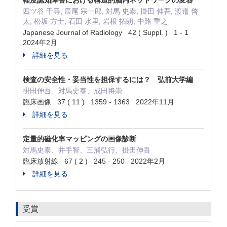
軽度認知障害における構造的脳内ネットワークの変容
四ツ谷 千尋, 辰尾 宗一郎, 対馬 史泰, 掛田 伸吾, 渡邉 啓
太, 松坂 方士, 石田 水里, 岩根 拓朗, 中路 重之
Japanese Journal of Radiology 42 ( Suppl. ) 1 - 1
2024年2月
詳細を見る
検査の安全性・妥当性を担保するには？ 弘前大学編
掛田伸吾、対馬史泰、成田将崇
臨床画像 37 ( 11 ) 1359 - 1363 2022年11月
詳細を見る
定量的磁化率マッピングの画像診断
対馬史泰、井手智、三浦弘行、掛田伸吾
臨床放射線 67 ( 2 ) 245 - 250 2022年2月
詳細を見る
受賞