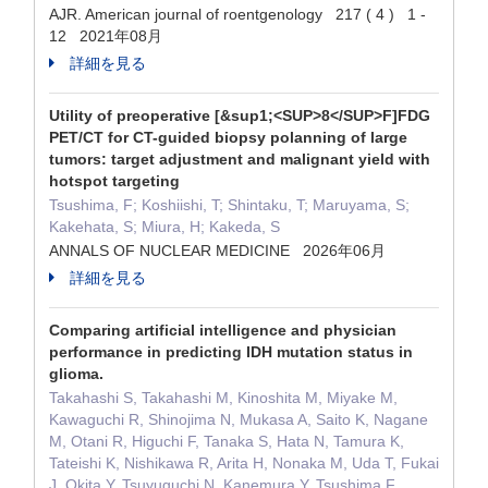
AJR. American journal of roentgenology 217 ( 4 ) 1 -
12 2021年08月
詳細を見る
Utility of preoperative [&sup1;<SUP>8</SUP>F]FDG
PET/CT for CT-guided biopsy polanning of large
tumors: target adjustment and malignant yield with
hotspot targeting
Tsushima, F; Koshiishi, T; Shintaku, T; Maruyama, S;
Kakehata, S; Miura, H; Kakeda, S
ANNALS OF NUCLEAR MEDICINE 2026年06月
詳細を見る
Comparing artificial intelligence and physician
performance in predicting IDH mutation status in
glioma.
Takahashi S, Takahashi M, Kinoshita M, Miyake M,
Kawaguchi R, Shinojima N, Mukasa A, Saito K, Nagane
M, Otani R, Higuchi F, Tanaka S, Hata N, Tamura K,
Tateishi K, Nishikawa R, Arita H, Nonaka M, Uda T, Fukai
J, Okita Y, Tsuyuguchi N, Kanemura Y, Tsushima F,