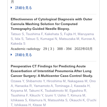
月
詳細を見る
Effectiveness of Cytological Diagnosis with Outer
Cannula Washing Solution for Computed
Tomography-Guided Needle Biopsy.
Tatsuo S, Tsushima F, Kakehata S, Fujita H, Maruyama
S, Iida S, Tatsuo S, Kumagai N, Matsuzaka M, Kurose A,
Kakeda S
Academic radiology 29 ( 3 ) 388 - 394 2022年03月
詳細を見る
Preoperative CT Findings for Predicting Acute
Exacerbation of Interstitial Pneumonia After Lung
Cancer Surgery: A Multicenter Case-Control Study.
Ozawa Y, Shibamoto Y, Hiroshima M, Nakagawa M, Ono
A, Hanaoka R, Yamamoto A, Tominaga J, Kawada H,
Koyama M, Takumi K, Tsubakimoto M, Egashira R,
Tsushima F, Kikuchi Y, Izumi Y, Ushio T, Kimura M,
Ichikawa S, Kitamura N, Matsushita S, Okauchi K, O'uchi
T, Ishikawa H, Kitase M