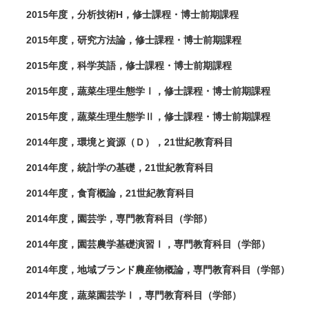
2015年度，分析技術H，修士課程・博士前期課程
2015年度，研究方法論，修士課程・博士前期課程
2015年度，科学英語，修士課程・博士前期課程
2015年度，蔬菜生理生態学Ⅰ，修士課程・博士前期課程
2015年度，蔬菜生理生態学Ⅱ，修士課程・博士前期課程
2014年度，環境と資源（Ｄ），21世紀教育科目
2014年度，統計学の基礎，21世紀教育科目
2014年度，食育概論，21世紀教育科目
2014年度，園芸学，専門教育科目（学部）
2014年度，園芸農学基礎演習Ⅰ，専門教育科目（学部）
2014年度，地域ブランド農産物概論，専門教育科目（学部）
2014年度，蔬菜園芸学Ⅰ，専門教育科目（学部）