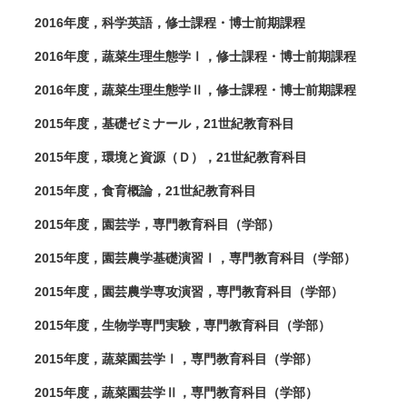
2016年度，科学英語，修士課程・博士前期課程
2016年度，蔬菜生理生態学Ⅰ，修士課程・博士前期課程
2016年度，蔬菜生理生態学Ⅱ，修士課程・博士前期課程
2015年度，基礎ゼミナール，21世紀教育科目
2015年度，環境と資源（Ｄ），21世紀教育科目
2015年度，食育概論，21世紀教育科目
2015年度，園芸学，専門教育科目（学部）
2015年度，園芸農学基礎演習Ⅰ，専門教育科目（学部）
2015年度，園芸農学専攻演習，専門教育科目（学部）
2015年度，生物学専門実験，専門教育科目（学部）
2015年度，蔬菜園芸学Ⅰ，専門教育科目（学部）
2015年度，蔬菜園芸学Ⅱ，専門教育科目（学部）