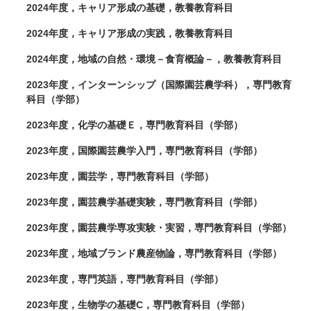
2024年度，キャリア形成の基礎，教養教育科目
2024年度，キャリア形成の実践，教養教育科目
2024年度，地域の自然・環境－食育概論－，教養教育科目
2023年度，インターンシップ（国際園芸農学科），専門教育
科目（学部）
2023年度，化学の基礎Ｅ，専門教育科目（学部）
2023年度，国際園芸農学入門，専門教育科目（学部）
2023年度，園芸学，専門教育科目（学部）
2023年度，園芸農学基礎実験，専門教育科目（学部）
2023年度，園芸農学専攻実験・実習，専門教育科目（学部）
2023年度，地域ブランド農産物論，専門教育科目（学部）
2023年度，専門英語，専門教育科目（学部）
2023年度，生物学の基礎C，専門教育科目（学部）