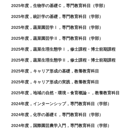
2025年度，生物学の基礎Ｃ，専門教育科目（学部）
2025年度，統計学の基礎，専門教育科目（学部）
2025年度，蔬菜園芸学Ⅰ，専門教育科目（学部）
2025年度，蔬菜園芸学Ⅱ，専門教育科目（学部）
2025年度，蔬菜生理生態学Ⅰ，修士課程・博士前期課程
2025年度，蔬菜生理生態学Ⅱ，修士課程・博士前期課程
2025年度，キャリア形成の基礎，教養教育科目
2025年度，キャリア形成の実践，教養教育科目
2025年度，地域の自然・環境－食育概論－，教養教育科目
2024年度，インターンシップ，専門教育科目（学部）
2024年度，化学の基礎Ｅ，専門教育科目（学部）
2024年度，国際園芸農学入門，専門教育科目（学部）