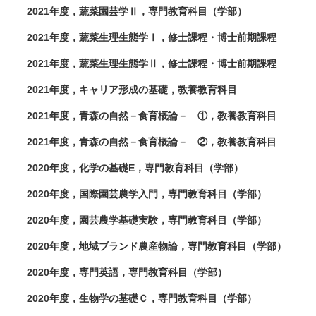
2021年度，蔬菜園芸学Ⅱ，専門教育科目（学部）
2021年度，蔬菜生理生態学Ⅰ，修士課程・博士前期課程
2021年度，蔬菜生理生態学Ⅱ，修士課程・博士前期課程
2021年度，キャリア形成の基礎，教養教育科目
2021年度，青森の自然－食育概論－ ①，教養教育科目
2021年度，青森の自然－食育概論－ ②，教養教育科目
2020年度，化学の基礎E，専門教育科目（学部）
2020年度，国際園芸農学入門，専門教育科目（学部）
2020年度，園芸農学基礎実験，専門教育科目（学部）
2020年度，地域ブランド農産物論，専門教育科目（学部）
2020年度，専門英語，専門教育科目（学部）
2020年度，生物学の基礎Ｃ，専門教育科目（学部）