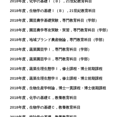
2018年度，化学の基礎Ⅰ（Ｂ），21世紀教育科目
2018年度，生物学の基礎Ⅰ（Ｂ），21世紀教育科目
2018年度，園芸農学基礎実験，専門教育科目（学部）
2018年度，園芸農学専攻実験・実習，専門教育科目（学部）
2018年度，地域ブランド農産物論，専門教育科目（学部）
2018年度，蔬菜園芸学Ⅰ，専門教育科目（学部）
2018年度，蔬菜園芸学Ⅱ，専門教育科目（学部）
2018年度，蔬菜生理生態学Ⅰ，修士課程・博士前期課程
2018年度，蔬菜生理生態学Ⅱ，修士課程・博士前期課程
2018年度，生物生産学特論，博士一貫課程・博士後期課程
2018年度，化学の基礎Ｅ，教養教育科目
2018年度，生物学の基礎Ｃ，教養教育科目