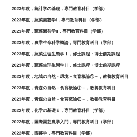
2023年度，統計学の基礎，専門教育科目（学部）
2023年度，蔬菜園芸学I，専門教育科目（学部）
2023年度，蔬菜園芸学II，専門教育科目（学部）
2023年度，農学生命科学概論，専門教育科目（学部）
2023年度，蔬菜生理生態学Ⅰ，修士課程・博士前期課程
2023年度，蔬菜生理生態学Ⅱ，修士課程・博士前期課程
2023年度，地域の自然・環境－食育概論①－，教養教育科目
2023年度，青森の自然－食育概論①－，教養教育科目
2023年度，青森の自然－食育概論②－，教養教育科目
2022年度，化学の基礎Ｅ，専門教育科目（学部）
2022年度，国際園芸農学入門，専門教育科目（学部）
2022年度，園芸学，専門教育科目（学部）