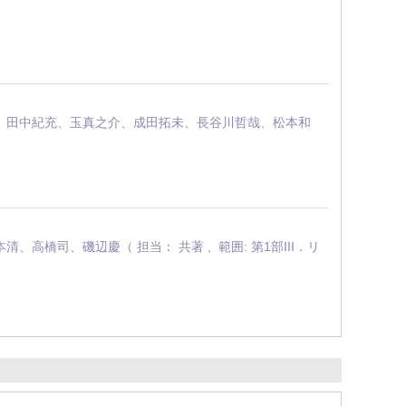
、田中紀充、玉真之介、成田拓未、長谷川哲哉、松本和
司、磯辺慶（ 担当： 共著 , 範囲: 第1部III．リ