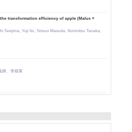
he transformation efficiency of apple (Malus ×
 Soejima, Yuji Ito, Tetsuo Masuda, Norimitsu Tanaka,
義輝、李積軍