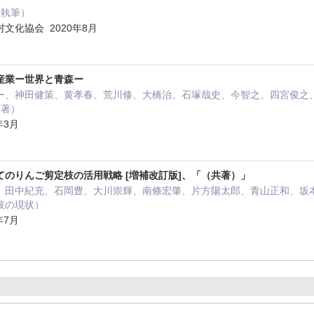
担執筆）
文化協会 2020年8月
産業ー世界と青森ー
ー、神田健策、黄孝春、荒川修、大橋治、石塚哉史、今智之、四宮俊之
共著）
年3月
のりんご剪定枝の活用戦略 [増補改訂版]、「（共著）」
田中紀充、石岡豊、大川崇輝、南條宏肇、片方陽太郎、青山正和、坂本清、高橋
枝の現状）
年7月