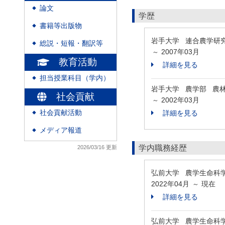
論文
◆
学歴
書籍等出版物
◆
岩手大学 連合農学研
総説・短報・翻訳等
◆
2007年03月
～
教育活動
詳細を見る
担当授業科目（学内）
◆
岩手大学 農学部 農
社会貢献
2002年03月
～
社会貢献活動
詳細を見る
◆
メディア報道
◆
学内職務経歴
2026/03/16 更新
弘前大学 農学生命科
2022年04月
現在
～
詳細を見る
弘前大学 農学生命科