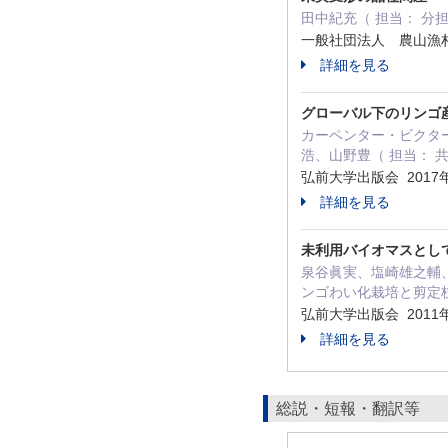
田中紀充（ 担当： 分
一般社団法人 農山漁村
詳細を見る
グローバル下のリンゴ
カーペンター・ビクタ
浩、山野豊（ 担当： 
弘前大学出版会 2017
詳細を見る
未利用バイオマスとして
泉谷眞実、塩崎雄之輔、
ンゴわい化栽培と剪定
弘前大学出版会 2011
詳細を見る
総説・短報・翻訳等