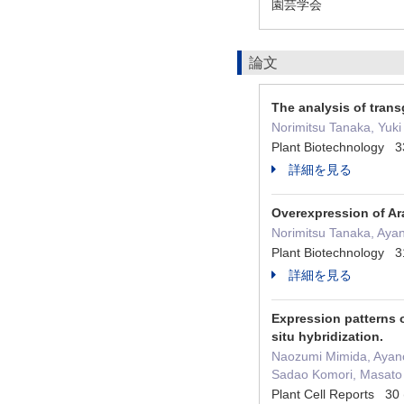
園芸学会
論文
The analysis of tran
Norimitsu Tanaka, Yuk
Plant Biotechnology
詳細を見る
Overexpression of Ar
Norimitsu Tanaka, Aya
Plant Biotechnology 
詳細を見る
Expression patterns o
situ hybridization.
Naozumi Mimida, Ayano 
Sadao Komori, Masato
Plant Cell Reports 3