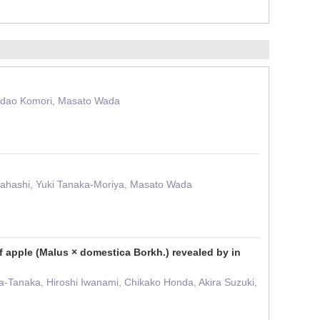
Sadao Komori, Masato Wada
kahashi, Yuki Tanaka-Moriya, Masato Wada
of apple (Malus × domestica Borkh.) revealed by in
a-Tanaka, Hiroshi Iwanami, Chikako Honda, Akira Suzuki,