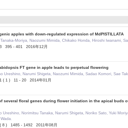
sgenic apples with down-regulated expression of MdPISTILLATA
i Tanaka-Moriya, Naozumi Mimida, Chikako Honda, Hiroshi Iwanami, 
 33 395 - 401 2016年12月
abidopsis FT gene in apple leads to perpetual flowering
no Ureshino, Narumi Shigeta, Naozumi Mimida, Sadao Komori, Sae Ta
31 ( 1 ) 11 - 20 2014年01月
f several floral genes during flower initiation in the apical buds 
Ureshino, Norimitsu Tanaka, Narumi Shigeta, Noriko Sato, Yuki Moriy
 Wada.
0 ( 8 ) 1485 - 1492 2011年08月