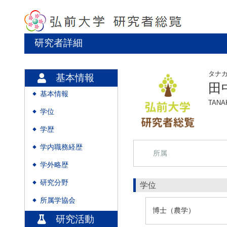
研究者詳細
タナ
基本情報
田
基本情報
◆
TANAK
学位
◆
学歴
◆
学内職務経歴
◆
所属
学外略歴
◆
研究分野
◆
学位
所属学協会
◆
博士（農学）
研究活動