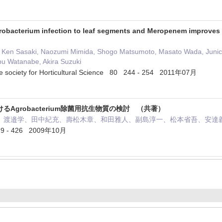
grobacterium infection to leaf segments and Meropenem improves t
, Ken Sasaki, Naozumi Mimida, Shogo Matsumoto, Masato Wada, Junichi
u Watanabe, Akira Suzuki
se society for Horticultural Science 80 244 - 254 2011年07月
Agrobacterium除菌用抗生物質の検討 （共著）
、渡邉学、田中紀充、壽松木章、和田雅人、副島淳一、松本省吾、安達
9 - 426 2009年10月