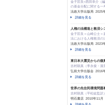
金子匡良=西田幸介（編
の基金分配に関する一考
法政大学出版局 2025
詳細を見る
人権の法構造と救済シ
金子匡良＝山崎公士＝嘉
法における人権救済の
法政大学出版局 2023
詳細を見る
東日本大震災からの復
吉村顕真（李永俊・渥美
弘前大学出版会 2016
詳細を見る
世界の先住民環境問題
吉村顕真（平松紘監訳）
明石書店 2010年11月
詳細を見る