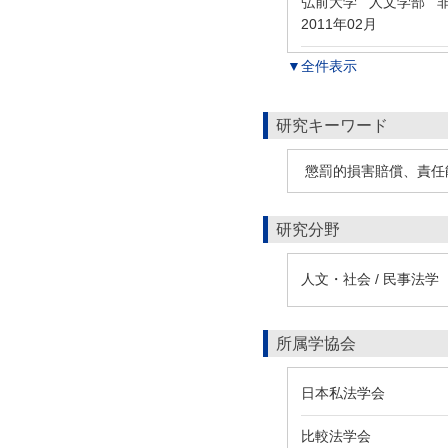
弘前大学 人文学部 
2011年02月
▼全件表示
研究キーワード
懲罰的損害賠償、責任
研究分野
人文・社会 / 民事法学
所属学協会
日本私法学会
比較法学会