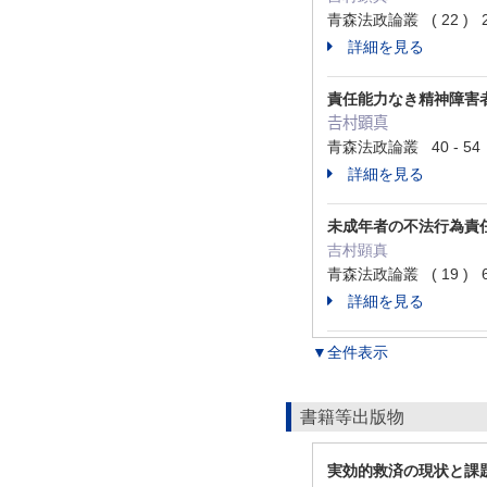
青森法政論叢 ( 22 ) 21
詳細を見る
責任能力なき精神障害
𠮷村顕真
青森法政論叢 40 - 54
詳細を見る
未成年者の不法行為責
吉村顕真
青森法政論叢 ( 19 ) 64
詳細を見る
▼全件表示
書籍等出版物
実効的救済の現状と課