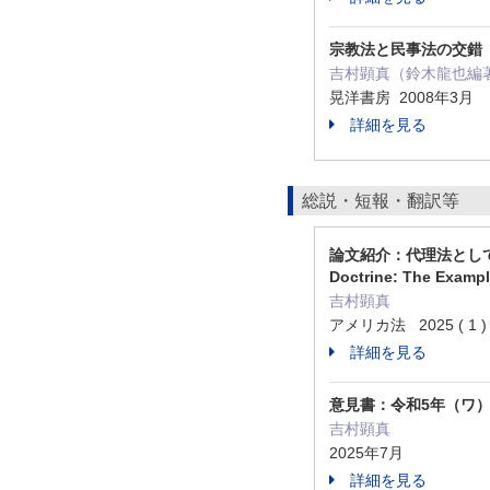
宗教法と民事法の交錯
吉村顕真（鈴木龍也編著
晃洋書房 2008年3月
詳細を見る
総説・短報・翻訳等
論文紹介：代理法としての代位責任
Doctrine: The Example
吉村顕真
アメリカ法 2025 ( 1 )
詳細を見る
意見書：令和5年（ワ）
吉村顕真
2025年7月
詳細を見る