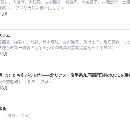
著）、内藤淳、大江毅、吉村顕真、嘉藤亮、小谷昌子、村元宏行、土屋仁美
察―― アメリカ法を素材にして ）
年3月
ステム
藤亮（編著）、窪誠、鈴木尊紘、吉村顕真、濱田太郎、近江美保、小谷昌子
法理と政策ー障害のある年少者の逸失利益算定論をめぐる展開）
年3月
興（3）たちあがる のだ――北リアス・岩手県九戸郡野田村のQOLを重
公秀監修）（ 担当： 共著）
年3月
事典
（ 担当： 共訳）