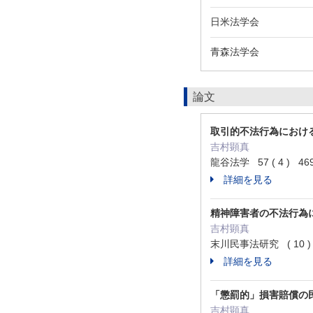
日米法学会
青森法学会
論文
取引的不法行為におけ
吉村顕真
龍谷法学 57 ( 4 ) 469
詳細を見る
精神障害者の不法行為
吉村顕真
末川民事法研究 ( 10 ) 
詳細を見る
「懲罰的」損害賠償の
吉村顕真