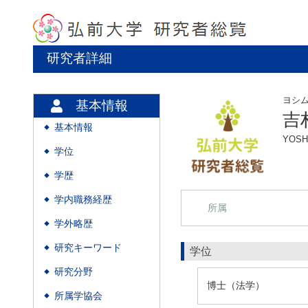
研究者詳細
ヨシ
基本情報
吉
基本情報
◆
YOSH
学位
◆
学歴
◆
学内職務経歴
◆
所属
学外略歴
◆
研究キーワード
◆
学位
研究分野
◆
博士（法学）
所属学協会
◆