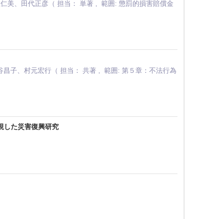
、田代正彦（ 担当： 単著 , 範囲: 懲罰的損害賠償金
、村元宏行（ 担当： 共著 , 範囲: 第５章：不法行為
視した災害復興研究