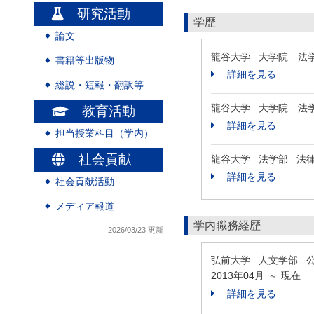
研究活動
学歴
論文
◆
龍谷大学 大学院 法
書籍等出版物
◆
詳細を見る
総説・短報・翻訳等
◆
龍谷大学 大学院 法
教育活動
詳細を見る
担当授業科目（学内）
◆
社会貢献
龍谷大学 法学部 法
詳細を見る
社会貢献活動
◆
メディア報道
◆
学内職務経歴
2026/03/23 更新
弘前大学 人文学部 
2013年04月
現在
～
詳細を見る