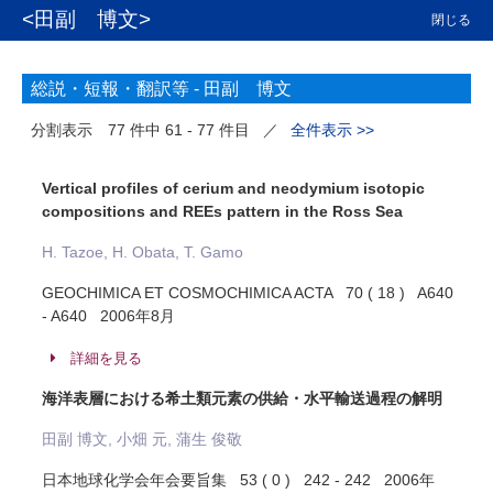
<田副 博文>
閉じる
総説・短報・翻訳等 -
田副 博文
分割表示
77 件中 61 - 77 件目
／
全件表示 >>
Vertical profiles of cerium and neodymium isotopic
compositions and REEs pattern in the Ross Sea
H. Tazoe, H. Obata, T. Gamo
GEOCHIMICA ET COSMOCHIMICA ACTA 70 ( 18 ) A640
- A640 2006年8月
詳細を見る
海洋表層における希土類元素の供給・水平輸送過程の解明
田副 博文, 小畑 元, 蒲生 俊敬
日本地球化学会年会要旨集 53 ( 0 ) 242 - 242 2006年