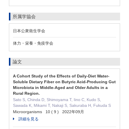
所属学協会
日本公衆衛生学会
体力・栄養・免疫学会
論文
A Cohort Study of the Effects of Daily-Diet Water-
Soluble Dietary Fiber on Butyric Acid-Producing Gut
Microbiota in Middle-Aged and Older Adults in a
Rural Region.
Sato S, Chinda D, Shimoyama T, Iino C, Kudo S,
Sawada K, Mikami T, Nakaji S, Sakuraba H, Fukuda S
Microorganisms 10 ( 9 ) 2022年09月
詳細を見る