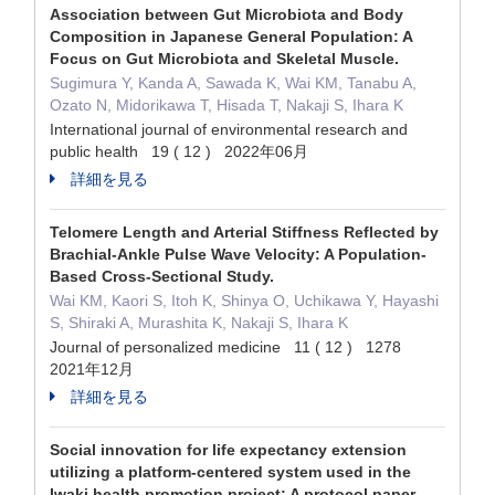
Association between Gut Microbiota and Body
Composition in Japanese General Population: A
Focus on Gut Microbiota and Skeletal Muscle.
Sugimura Y, Kanda A, Sawada K, Wai KM, Tanabu A,
Ozato N, Midorikawa T, Hisada T, Nakaji S, Ihara K
International journal of environmental research and
public health 19 ( 12 ) 2022年06月
詳細を見る
Telomere Length and Arterial Stiffness Reflected by
Brachial-Ankle Pulse Wave Velocity: A Population-
Based Cross-Sectional Study.
Wai KM, Kaori S, Itoh K, Shinya O, Uchikawa Y, Hayashi
S, Shiraki A, Murashita K, Nakaji S, Ihara K
Journal of personalized medicine 11 ( 12 ) 1278
2021年12月
詳細を見る
Social innovation for life expectancy extension
utilizing a platform-centered system used in the
Iwaki health promotion project: A protocol paper.