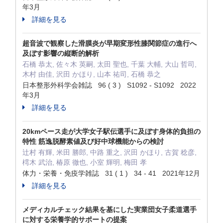
年3月
詳細を見る
超音波で観察した滑膜炎が早期変形性膝関節症の進行へ
及ぼす影響の縦断的解析
石橋 恭太, 佐々木 英嗣, 太田 聖也, 千葉 大輔, 大山 哲司,
木村 由佳, 沢田 かほり, 山本 祐司, 石橋 恭之
日本整形外科学会雑誌 96 ( 3 ) S1092 - S1092 2022
年3月
詳細を見る
20kmペース走が大学女子駅伝選手に及ぼす身体的負担の
特性 筋逸脱酵素値及び好中球機能からの検討
辻村 有輝, 米田 勝郎, 中路 重之, 沢田 かほり, 古賀 稔彦,
樗木 武治, 椿原 徹也, 小室 輝明, 梅田 孝
体力・栄養・免疫学雑誌 31 ( 1 ) 34 - 41 2021年12月
詳細を見る
メディカルチェック結果を基にした実業団女子柔道選手
に対する栄養学的サポートの提案