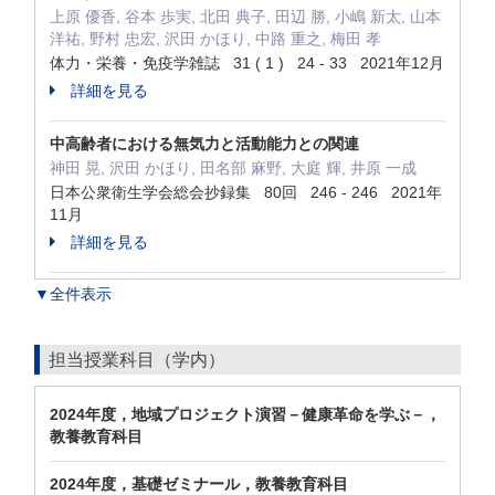
上原 優香, 谷本 歩実, 北田 典子, 田辺 勝, 小嶋 新太, 山本
洋祐, 野村 忠宏, 沢田 かほり, 中路 重之, 梅田 孝
体力・栄養・免疫学雑誌 31 ( 1 ) 24 - 33 2021年12月
詳細を見る
中高齢者における無気力と活動能力との関連
神田 晃, 沢田 かほり, 田名部 麻野, 大庭 輝, 井原 一成
日本公衆衛生学会総会抄録集 80回 246 - 246 2021年
11月
詳細を見る
▼全件表示
担当授業科目（学内）
2024年度，地域プロジェクト演習－健康革命を学ぶ－，
教養教育科目
2024年度，基礎ゼミナール，教養教育科目