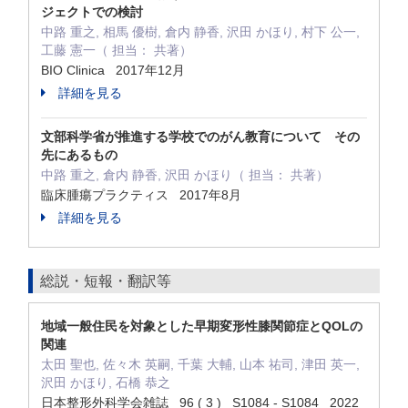
ジェクトでの検討
中路 重之, 相馬 優樹, 倉内 静香, 沢田 かほり, 村下 公一,
工藤 憲一（ 担当： 共著）
BIO Clinica 2017年12月
詳細を見る
文部科学省が推進する学校でのがん教育について その
先にあるもの
中路 重之, 倉内 静香, 沢田 かほり（ 担当： 共著）
臨床腫瘍プラクティス 2017年8月
詳細を見る
総説・短報・翻訳等
地域一般住民を対象とした早期変形性膝関節症とQOLの
関連
太田 聖也, 佐々木 英嗣, 千葉 大輔, 山本 祐司, 津田 英一,
沢田 かほり, 石橋 恭之
日本整形外科学会雑誌 96 ( 3 ) S1084 - S1084 2022