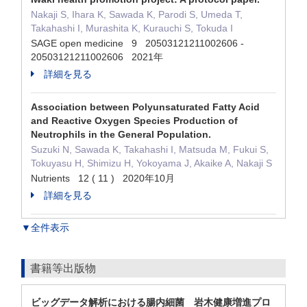
Nakaji S, Ihara K, Sawada K, Parodi S, Umeda T,
Takahashi I, Murashita K, Kurauchi S, Tokuda I
SAGE open medicine 9 20503121211002606 -
20503121211002606 2021年
詳細を見る
Association between Polyunsaturated Fatty Acid
and Reactive Oxygen Species Production of
Neutrophils in the General Population.
Suzuki N, Sawada K, Takahashi I, Matsuda M, Fukui S,
Tokuyasu H, Shimizu H, Yokoyama J, Akaike A, Nakaji S
Nutrients 12 ( 11 ) 2020年10月
詳細を見る
▼全件表示
書籍等出版物
ビッグデータ解析における腸内細菌 岩木健康増進プロ