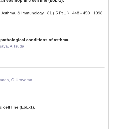
an eosinophilic cell line (EoL-1).
lergy, Asthma, & Immunology 81 ( 5 Pt 1 ) 448 - 450 1998
 pathological conditions of asthma.
gaya, A Tsuda
yamada, O Urayama
 cell line (EoL-1).