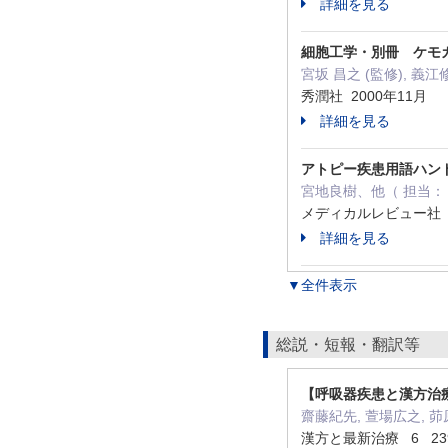
詳細を見る
細胞工学・別冊 ケモ
宮坂 昌之 (監修), 義
秀潤社 2000年11月
詳細を見る
アトピー疾患用語ハン
宮地良樹、他（ 担当： 共
メディカルレビュー社 2
詳細を見る
▼全件表示
総説・短報・翻訳等
【呼吸器疾患と漢方治療
齋藤紀先, 萱場広之, 
漢方と最新治療 6 239 