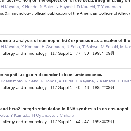
budilast (KC-404) on the expression of the beta2 integrin family on 
 H Kayaba, K Honda, N Saito, N Hayashi, D Kurachi, T Yamamoto
hma & immunology : official publication of the American College of Al
ometric analysis of eosinophil EG2 expression as a marker of the
, H Kayaba, Y Kamata, H Oyamada, N Saito, T Shioya, M Sasaki, M Ka
s of allergy and immunology 117 Suppl 1 77 - 80 1998年09月
inophil lucigenin-dependent chemiluminescence.
I Higashimoto, N Saito, K Honda, A Tsuda, H Kayaba, Y Kamada, H O
s of allergy and immunology 117 Suppl 1 40 - 43 1998年09月
and beta2 integrin stimulation in RNA synthesis in an eosinophilic
ayaba, Y Kamada, H Oyamada, J Chihara
s of allergy and immunology 117 Suppl 1 44 - 47 1998年09月