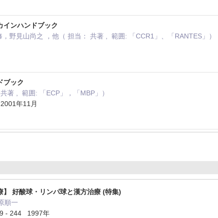
カインハンドブック
江修，野見山尚之 ，他（ 担当： 共著 , 範囲: 「CCR1」、「RANTES」）
ドブック
著 , 範囲: 「ECP」，「MBP」）
001年11月
】 好酸球・リンパ球と漢方治療 (特集)
茆原順一
- 244 1997年