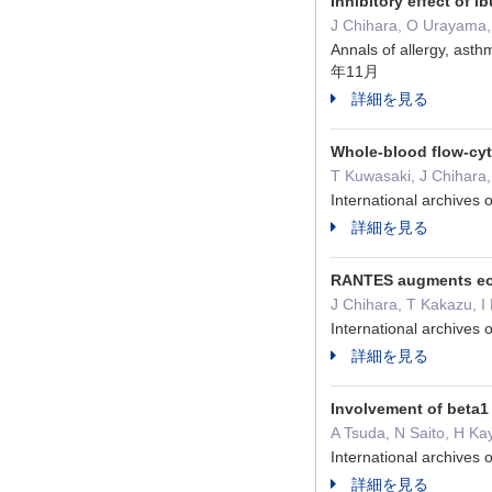
Inhibitory effect of i
J Chihara, O Urayama,
Annals of allergy, ast
年11月
詳細を見る
Whole-blood flow-cyt
T Kuwasaki, J Chihara
International archive
詳細を見る
RANTES augments eos
J Chihara, T Kakazu, 
International archive
詳細を見る
Involvement of beta1 
A Tsuda, N Saito, H K
International archive
詳細を見る