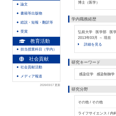
博士（医学）
論文
◆
書籍等出版物
◆
学内職務経歴
総説・短報・翻訳等
◆
受賞
弘前大学 医学部 医
◆
2013年03月
現在
～
教育活動
詳細を見る
担当授業科目（学内）
◆
社会貢献
研究キーワード
社会貢献活動
◆
感染症学
感染制御学
メディア報道
◆
2026/03/17 更新
研究分野
その他 / その他
ライフサイエンス / 内