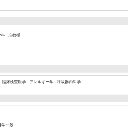
学科 准教授
臨床検査医学
アレルギー学
呼吸器内科学
科学一般