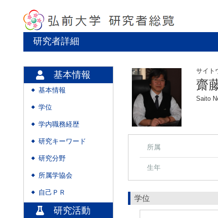
研究者詳細
サイト
基本情報
齋
基本情報
◆
Saito No
学位
◆
学内職務経歴
◆
研究キーワード
◆
所属
研究分野
◆
生年
所属学協会
◆
自己ＰＲ
◆
学位
研究活動