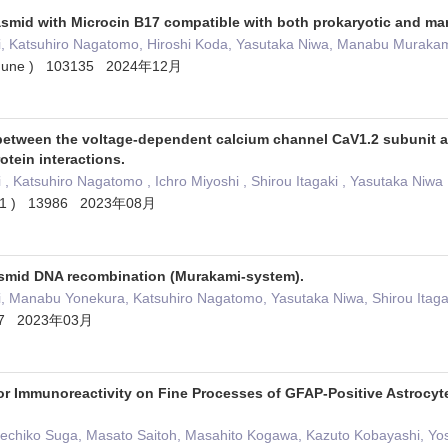
asmid with Microcin B17 compatible with both prokaryotic and m
, Katsuhiro Nagatomo, Hiroshi Koda, Yasutaka Niwa, Manabu Muraka
 June ) 103135 2024年12月
 between the voltage-dependent calcium channel CaV1.2 subunit 
otein interactions.
 Katsuhiro Nagatomo , Ichro Miyoshi , Shirou Itagaki , Yasutaka Niw
3 ( 1 ) 13986 2023年08月
asmid DNA recombination (Murakami-system).
 Manabu Yonekura, Katsuhiro Nagatomo, Yasutaka Niwa, Shirou Itag
67 2023年03月
 Immunoreactivity on Fine Processes of GFAP-Positive Astrocytes 
echiko Suga, Masato Saitoh, Masahito Kogawa, Kazuto Kobayashi, Y