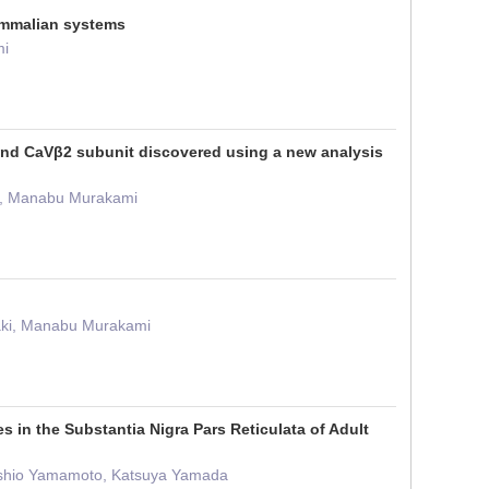
ammalian systems
mi
and CaVβ2 subunit discovered using a new analysis
a , Manabu Murakami
aki, Manabu Murakami
in the Substantia Nigra Pars Reticulata of Adult
oshio Yamamoto, Katsuya Yamada