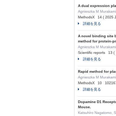
A dual expression pl
Agnieszka M Murakami
MethodsX 14 ( 2025
詳細を見る
A novel binding site
method for protein-pr
Agnieszka M Murakami ,
Scientific reports 1
詳細を見る
Rapid method for pl
Agnieszka M Murakami,
MethodsX 10 1021
詳細を見る
Dopamine D1 Receptor
Mouse.
Katsuhiro Nagatomo, S