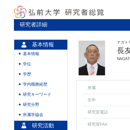
研究者詳細
ナガト
基本情報
長
基本情報
◆
NAGATO
学位
◆
学歴
◆
学内職務経歴
◆
所属
研究キーワード
◆
生年
研究分野
◆
研究室電話
所属学協会
◆
研究室FAX
研究活動