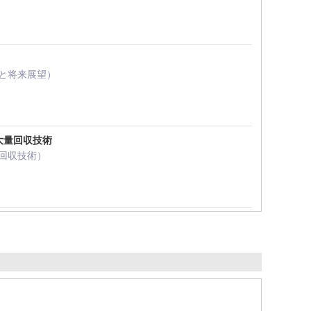
術と将来展望）
大量回収技術
量回収技術）