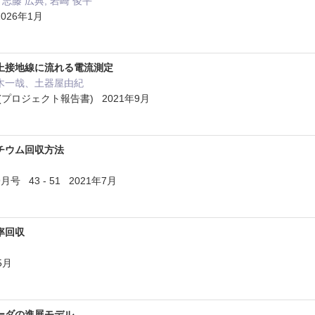
 志藤 広典, 岩崎 俊平
2026年1月
上接地線に流れる電流測定
木一哉、土器屋由紀
(プロジェクト報告書) 2021年9月
チウム回収方法
 43 - 51 2021年7月
率回収
5月
ーダの進展モデル