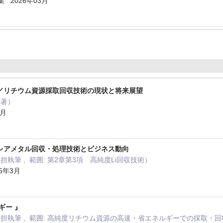
 2026年03月
／リチウム資源採取回収技術の現状と将来展望
単著）
6月
レアメタル回収・処理技術とビジネス動向
担執筆 , 範囲: 第2章第3項 高純度Li回収技術）
5年3月
ギー 』
分担執筆 , 範囲: 高純度リチウム資源の高速・省エネルギーでの採取・