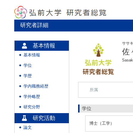
研究者詳細
ササ
基本情報
佐
基本情報
◆
Sasak
学位
◆
学歴
◆
学内職務経歴
◆
所属
学外略歴
◆
研究分野
◆
学位
研究活動
博士（工学）
論文
◆