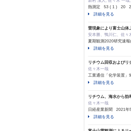
新村 潔人, 佐々木 一哉,
熱測定 53 ( 1 ) 20 
詳細を見る
雷現象により富士山体
安本勝、鴨川仁、佐々
夏期観測2020研究速報
詳細を見る
リチウム回収およびリ
佐々木一哉
工業通信「化学装置」9月号
詳細を見る
リチウム、海水から効
佐々木一哉
日経産業新聞 2021年
詳細を見る
富士山雷観測によるリ