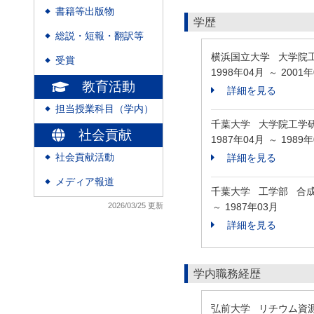
書籍等出版物
◆
学歴
総説・短報・翻訳等
◆
横浜国立大学 大学院
受賞
◆
1998年04月
2001
～
教育活動
詳細を見る
担当授業科目（学内）
◆
千葉大学 大学院工学
社会貢献
1987年04月
1989
～
社会貢献活動
詳細を見る
◆
メディア報道
◆
千葉大学 工学部 合
2026/03/25 更新
1987年03月
～
詳細を見る
学内職務経歴
弘前大学 リチウム資