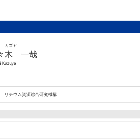
キ カズヤ
々木 一哉
i Kazuya
リチウム資源総合研究機構