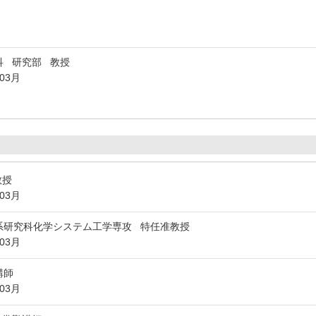
科 研究部 教授
年03月
教授
年03月
系研究科化学システム工学専攻 特任准教授
年03月
講師
年03月