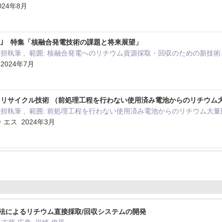
24年8月
ー｣ 特集「核融合発電技術の課題と将来展望」
分担執筆 , 範囲: 核融合発電へのリチウム資源採取・回収のための新技
024年7月
の リサイクル技術 （前処理工程を行わない使用済み電池からのリチウム
分担執筆 , 範囲: 前処理工程を行わない使用済み電池からのリチウム大
エス 2024年3月
グ法によるリチウム直接採取/回収システムの開発