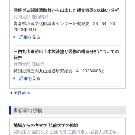
津軽ダム関連遺跡群から出土した縄文漆器のX線CT分析
片岡太郎,鹿納晴尚
青森県埋蔵文化財調査センター研究紀要 28 84 - 93
2023年03月
詳細を見る
三内丸山遺跡出土木製漆塗り竪櫛の構造分析についての
報告
片岡太郎,髙橋哲
特別史跡三内丸山遺跡研究紀要 4 2023年03月
詳細を見る
▼全件表示
書籍等出版物
地域からの考古学 弘前大学の挑戦
関根達人,福田友之,上條信彦,工藤清泰,小岩直人,柴正敏,