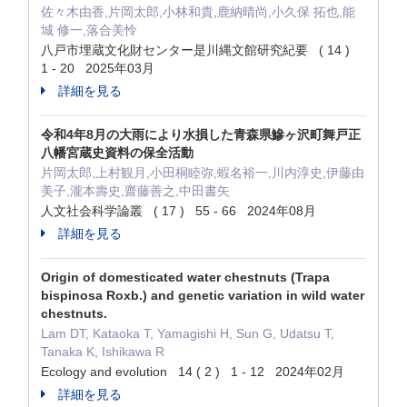
佐々木由香,片岡太郎,小林和貴,鹿納晴尚,小久保 拓也,能
城 修一,落合美怜
八戸市埋蔵文化財センター是川縄文館研究紀要 ( 14 )
1 - 20 2025年03月
詳細を見る
令和4年8月の大雨により水損した青森県鰺ヶ沢町舞戸正
八幡宮蔵史資料の保全活動
片岡太郎,上村観月,小田桐睦弥,蝦名裕一,川内淳史,伊藤由
美子,瀧本壽史,齋藤善之,中田書矢
人文社会科学論叢 ( 17 ) 55 - 66 2024年08月
詳細を見る
Origin of domesticated water chestnuts (Trapa
bispinosa Roxb.) and genetic variation in wild water
chestnuts.
Lam DT, Kataoka T, Yamagishi H, Sun G, Udatsu T,
Tanaka K, Ishikawa R
Ecology and evolution 14 ( 2 ) 1 - 12 2024年02月
詳細を見る