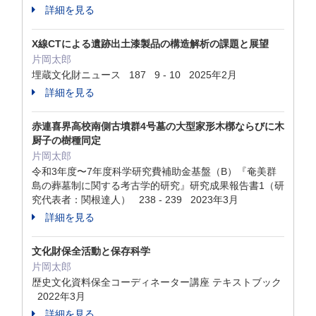
詳細を見る
X線CTによる遺跡出土漆製品の構造解析の課題と展望
片岡太郎
埋蔵文化財ニュース 187 9 - 10 2025年2月
詳細を見る
赤連喜界高校南側古墳群4号墓の大型家形木槨ならびに木
厨子の樹種同定
片岡太郎
令和3年度〜7年度科学研究費補助金基盤（B）『奄美群
島の葬墓制に関する考古学的研究』研究成果報告書1（研
究代表者：関根達人） 238 - 239 2023年3月
詳細を見る
文化財保全活動と保存科学
片岡太郎
歴史文化資料保全コーディネーター講座 テキストブック
2022年3月
詳細を見る