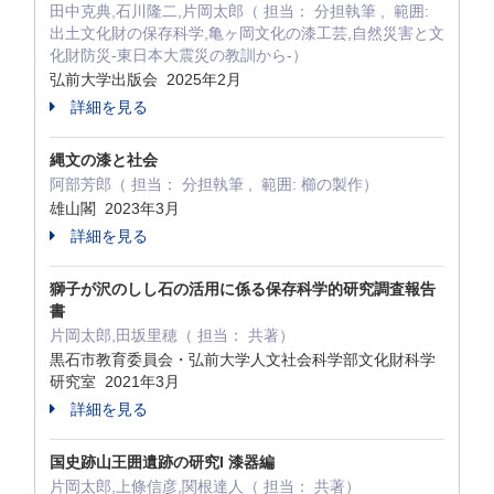
田中克典,石川隆二,片岡太郎（ 担当： 分担執筆 , 範囲:
出土文化財の保存科学,亀ヶ岡文化の漆工芸,自然災害と文
化財防災-東日本大震災の教訓から-）
弘前大学出版会 2025年2月
詳細を見る
縄文の漆と社会
阿部芳郎（ 担当： 分担執筆 , 範囲: 櫛の製作）
雄山閣 2023年3月
詳細を見る
獅子が沢のしし石の活用に係る保存科学的研究調査報告
書
片岡太郎,田坂里穂（ 担当： 共著）
黒石市教育委員会・弘前大学人文社会科学部文化財科学
研究室 2021年3月
詳細を見る
国史跡山王囲遺跡の研究I 漆器編
片岡太郎,上條信彦,関根達人（ 担当： 共著）