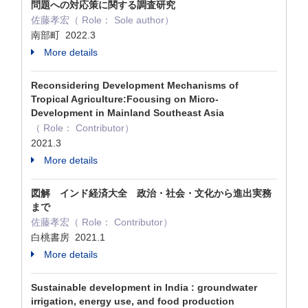
問題への対応策に関する調査研究
佐藤孝宏（ Role： Sole author）
南部町 2022.3
More details
Reconsidering Development Mechanisms of
Tropical Agriculture:Focusing on Micro-
Development in Mainland Southeast Asia
（ Role： Contributor）
2021.3
More details
図解 インド経済大全 政治・社会・文化から進出実務
まで
佐藤孝宏（ Role： Contributor）
白桃書房 2021.1
More details
Sustainable development in India : groundwater
irrigation, energy use, and food production