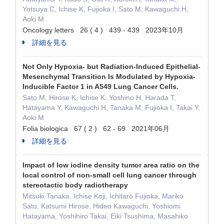
Yotsuya C, Ichise K, Fujioka I, Sato M, Kawaguchi H,
Aoki M
Oncology letters 26 ( 4 ) 439 - 439 2023年10月
詳細を見る
Not Only Hypoxia- but Radiation-Induced Epithelial-
Mesenchymal Transition Is Modulated by Hypoxia-
Inducible Factor 1 in A549 Lung Cancer Cells.
Sato M, Hirose K, Ichise K, Yoshino H, Harada T,
Hatayama Y, Kawaguchi H, Tanaka M, Fujioka I, Takai Y,
Aoki M
Folia biologica 67 ( 2 ) 62 - 69 2021年06月
詳細を見る
Impact of low iodine density tumor area ratio on the
local control of non-small cell lung cancer through
stereotactic body radiotherapy
Mitsuki Tanaka, Ichise Koji, Ichitaro Fujioka, Mariko
Sato, Katsumi Hirose, Hideo Kawaguchi, Yoshiomi
Hatayama, Yoshihiro Takai, Eiki Tsushima, Masahiko