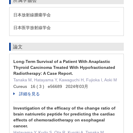
所属学協会
日本放射線腫瘍学会
日本医学放射線学会
論文
Long-Term Survival of a Patient With Anaplastic
Thyroid Carcinoma Treated With Hypofractionated
Radiotherapy: A Case Report.
Tanaka M, Hatayama Y, Kawaguchi H, Fujioka I, Aoki M
Cureus 16 ( 3 ) e56689 2024年03月
詳細を見る
Investigation of the efficacy of the change ratio of
brain natriuretic peptide for predicting the cardiac
effects of chemoradiotherapy on esophageal
cancer.
Hatayama Y, Kudo S, Ota R, Kuroki A, Tanaka M,