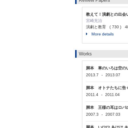
Review Papers
教えて！演劇との出会
宮崎充治
演劇と教育 ( 730 ) 48 
More details
Works
脚本 車のいろは空の
2013.7
-
2013.07
脚本 オトナたちに告
2011.4
-
2011.04
脚本 王様の耳はロバ
2007.3
-
2007.03
脚本 いひひ あはは 