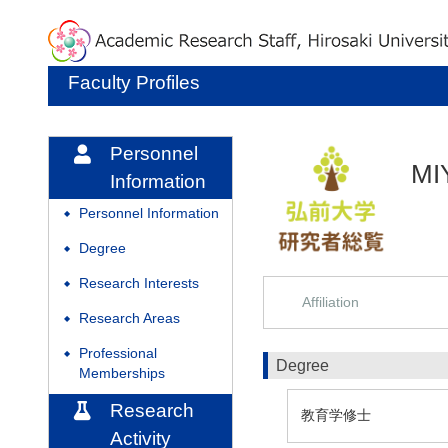
Faculty Profiles
Personnel
MI
Information
Personnel Information
◆
Degree
◆
Research Interests
◆
Affiliation
Research Areas
◆
Professional
◆
Degree
Memberships
Research
教育学修士
Activity