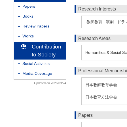
Papers
◆
Research Interests
Books
◆
教師教育
演劇
ドラ
Review Papers
◆
Works
◆
Research Areas
Contribution
Humanities & Social Sc
to Society
Social Activities
◆
Professional Membersh
Media Coverage
◆
Updated on 2026/03/24
日本教師教育学会
日本教育方法学会
Papers