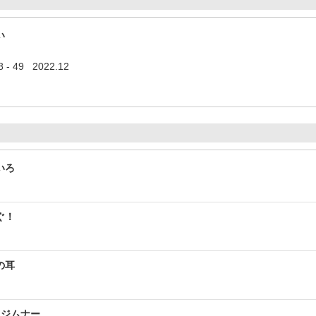
い
- 49 2022.12
いろ
ぐ！
の耳
キジムナー