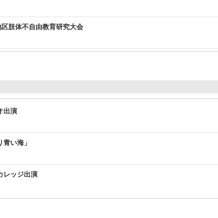
地区肢体不自由教育研究大会
オ出演
り青い海」
カレッジ出演