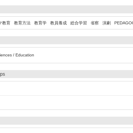
マ教育
教育方法
教育学
教員養成
総合学習
省察
演劇
PEDAGO
iences / Education
ips