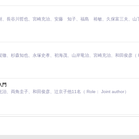
長谷川哲也、宮崎充治、安藤 知子、福島 裕敏、久保富三夫、山下 達也（ R
、杉森知也、永塚史孝、初海茂、山岸竜治、宮崎充治、和田俊彦（ Role： J
入門
両角圭子、和田俊彦、辻京子他11名（ Role： Joint author）