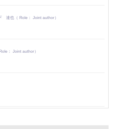
ole： Joint author）
oint author）