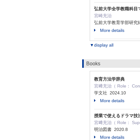
弘前大学全学教職科目
宮崎充治
弘前大学教育学部研究紀要 ク
More details
▼display all
Books
教育方法学辞典
宮﨑充治（ Role： Contr
学文社 2024.10
More details
授業で使えるドラマ技
宮﨑充治（ Role： Supervi
明治図書 2020.8
More details