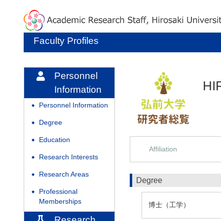
Faculty Profiles
Personnel
HI
Information
Personnel Information
◆
Degree
◆
Education
◆
Affiliation
Research Interests
◆
Research Areas
◆
Degree
Professional
◆
Memberships
博士（工学）
Research