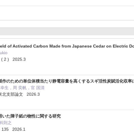
 Yield of Activated Carbon Made from Japanese Cedar on Electric 
ukio
 ( 2 ) 2025.3
製作のための単位体積当たり静電容量を高くするスギ活性炭賦活化収率
田幸生，周 奕帆，官 国清
支部論文 2026.3
用いた障子紙の物性に関する研究
科則之
5 2026.1