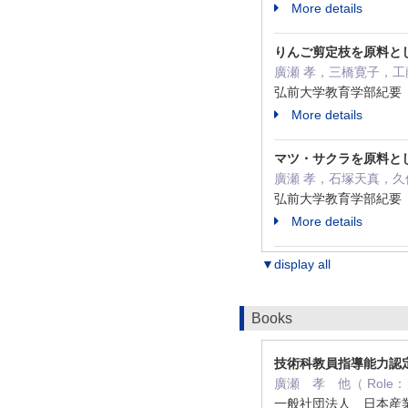
More details
りんご剪定枝を原料と
廣瀬 孝，三橋寛子，工
弘前大学教育学部紀要 13
More details
マツ・サクラを原料と
廣瀬 孝，石塚天真，
弘前大学教育学部紀要 13
More details
▼display all
Books
技術科教員指導能力認
廣瀬 孝 他（ Role： Jo
一般社団法人 日本産業技