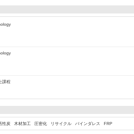
nology
nology
士課程
活性炭
木材加工
圧密化
リサイクル
バインダレス
FRP