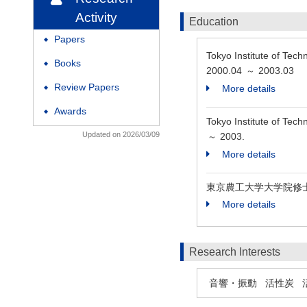
Activity
Education
Papers
◆
Tokyo Institute of Tech
Books
◆
2000.04
2003.03
～
Review Papers
More details
◆
Awards
◆
Tokyo Institute of Tech
Updated on 2026/03/09
2003.
～
More details
東京農工大学大学院修
More details
Research Interests
音響・振動
活性炭