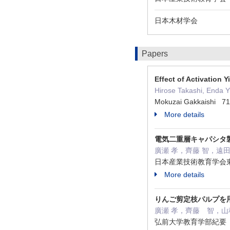
日本木材学会
Papers
Effect of Activation
Hirose Takashi, Enda Y
Mokuzai Gakkaishi 71
More details
電気二重層キャパシタ
廣瀬 孝，齊藤 智，遠
日本産業技術教育学会東北
More details
りんご剪定枝パルプを
廣瀬 孝，齊藤 智，山
弘前大学教育学部紀要 13