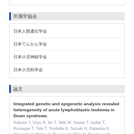
所属学協会
日本人類遺伝学会
日本てんかん学会
日本小児神経学会
日本小児科学会
論文
Integrated genetic and epigenetic analysis revealed
heterogeneity of acute lymphoblastic leukemia in
Down syndrome.
Kubota Y, Uryu K, Ito T, Seki M, Kawai T, Isobe T,
Kumagai T, Toki T, Yoshida K, Suzuki H, Kataoka K,