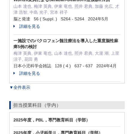
山本 達也, 梅津 英典, 伊東 竜也, 照井 君典, 加藤 光広, 才
津 浩智, 中島 光子, 宮本 祥子
脳と発達 56 ( Suppl. ) S264 - S264 2024年5月
詳細を見る
一施設でのバクロフェン髄注療法を導入した重度脳性麻
痺5例の検討
梅津 英典, 伊東 竜也, 山本 達也, 照井 君典, 大瀧 潮, 上里
涼子, 花田 勇
日本小児科学会雑誌 128 ( 4 ) 637 - 637 2024年4月
詳細を見る
▼全件表示
担当授業科目（学内）
2025年度，PBL，専門教育科目（学部）
2025年度，小児科学Ⅱ，専門教育科目（学部）