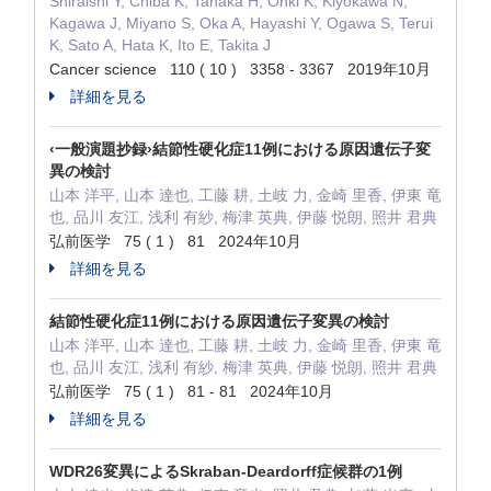
Shiraishi Y, Chiba K, Tanaka H, Ohki K, Kiyokawa N,
Kagawa J, Miyano S, Oka A, Hayashi Y, Ogawa S, Terui
K, Sato A, Hata K, Ito E, Takita J
Cancer science 110 ( 10 ) 3358 - 3367 2019年10月
詳細を見る
‹一般演題抄録›結節性硬化症11例における原因遺伝子変
異の検討
山本 洋平, 山本 達也, 工藤 耕, 土岐 力, 金崎 里香, 伊東 竜
也, 品川 友江, 浅利 有紗, 梅津 英典, 伊藤 悦朗, 照井 君典
弘前医学 75 ( 1 ) 81 2024年10月
詳細を見る
結節性硬化症11例における原因遺伝子変異の検討
山本 洋平, 山本 達也, 工藤 耕, 土岐 力, 金崎 里香, 伊東 竜
也, 品川 友江, 浅利 有紗, 梅津 英典, 伊藤 悦朗, 照井 君典
弘前医学 75 ( 1 ) 81 - 81 2024年10月
詳細を見る
WDR26変異によるSkraban-Deardorff症候群の1例