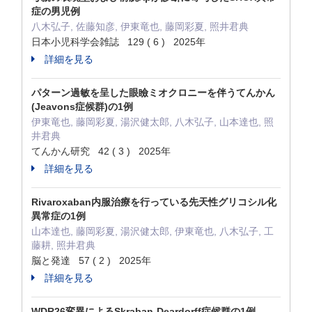
症の男児例
八木弘子, 佐藤知彦, 伊東竜也, 藤岡彩夏, 照井君典
日本小児科学会雑誌 129 ( 6 ) 2025年
詳細を見る
パターン過敏を呈した眼瞼ミオクロニーを伴うてんかん
(Jeavons症候群)の1例
伊東竜也, 藤岡彩夏, 湯沢健太郎, 八木弘子, 山本達也, 照
井君典
てんかん研究 42 ( 3 ) 2025年
詳細を見る
Rivaroxaban内服治療を行っている先天性グリコシル化
異常症の1例
山本達也, 藤岡彩夏, 湯沢健太郎, 伊東竜也, 八木弘子, 工
藤耕, 照井君典
脳と発達 57 ( 2 ) 2025年
詳細を見る
WDR26変異によるSkraban-Deardorff症候群の1例