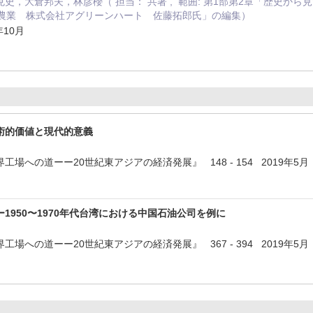
史，大倉邦夫，林彦櫻（ 担当： 共著 , 範囲: 第1部第2章「歴史か
円農業 株式会社アグリーンハート 佐藤拓郎氏」の編集）
年10月
術的価値と現代的意義
場への道ーー20世紀東アジアの経済発展』 148 - 154 2019年5月
1950〜1970年代台湾における中国石油公司を例に
場への道ーー20世紀東アジアの経済発展』 367 - 394 2019年5月