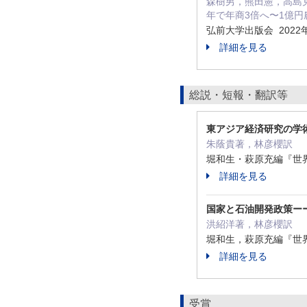
森樹男，熊田憲，高島克
年で年商3倍へ〜1億
弘前大学出版会 2022
詳細を見る
総説・短報・翻訳等
東アジア経済研究の学
朱蔭貴著，林彦櫻訳
堀和生・萩原充編『世界工
詳細を見る
国家と石油開発政策ーー
洪紹洋著，林彦櫻訳
堀和生，萩原充編『世界工
詳細を見る
受賞