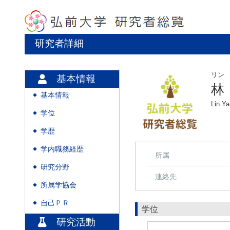
研究者詳細
リン
基本情報
林
基本情報
◆
Lin Ya
学位
◆
学歴
◆
学内職務経歴
◆
所属
研究分野
◆
連絡先
所属学協会
◆
自己ＰＲ
◆
学位
研究活動