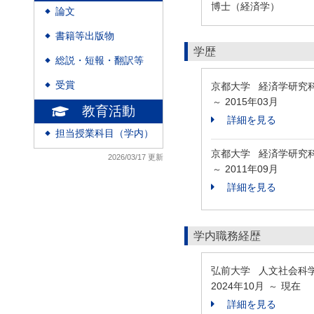
博士（経済学）
論文
◆
書籍等出版物
◆
学歴
総説・短報・翻訳等
◆
受賞
京都大学 経済学研究
◆
2015年03月
～
教育活動
詳細を見る
担当授業科目（学内）
◆
京都大学 経済学研究
2026/03/17 更新
2011年09月
～
詳細を見る
学内職務経歴
弘前大学 人文社会科
2024年10月
現在
～
詳細を見る