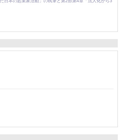
ら見た日本の起業家活動」の執筆と第2部第4章「法人化から3