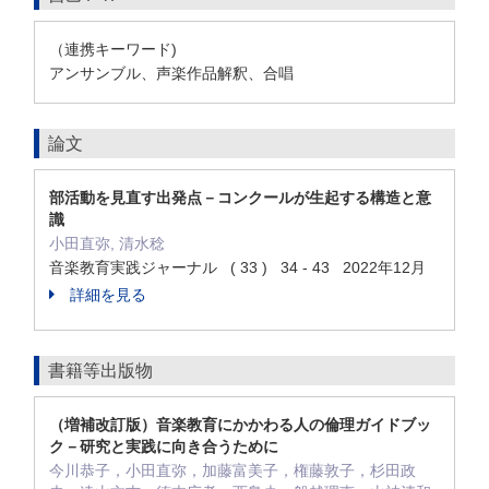
（連携キーワード)
アンサンブル、声楽作品解釈、合唱
論文
部活動を見直す出発点－コンクールが生起する構造と意
識
小田直弥, 清水稔
音楽教育実践ジャーナル ( 33 ) 34 - 43 2022年12月
詳細を見る
書籍等出版物
（増補改訂版）音楽教育にかかわる人の倫理ガイドブッ
ク－研究と実践に向き合うために
今川恭子，小田直弥，加藤富美子，権藤敦子，杉田政