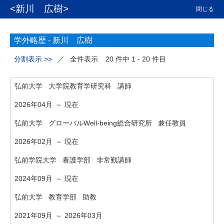
<新川 広樹>
閉じる
学外略歴 -
新川 広樹
分割表示 >>
／
全件表示
20 件中 1 - 20 件目
弘前大学 大学院教育学研究科 講師
2026年04月
現在
～
弘前大学 グローバルWell-being総合研究所 兼任教員
2026年02月
現在
～
弘前学院大学 看護学部 非常勤講師
2024年09月
現在
～
弘前大学 教育学部 助教
2021年09月
2026年03月
～