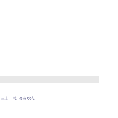
子, 三上 誠, 漆舘 聡志