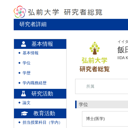
研究者詳細
イイ
基本情報
飯
基本情報
◆
IIDA 
学位
◆
学歴
◆
学内職務経歴
◆
所属
研究活動
論文
◆
学位
教育活動
博士(医学)
担当授業科目（学内）
◆