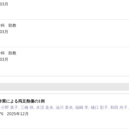
年03月
学科 助教
年03月
学科 助教
年03月
作業による両足熱傷の1例
 小野 甚子, 三橋 咲, 水沼 直央, 油川 菜央, 福嶋 学, 樋口 彩子, 和田 尚
 276 2025年12月