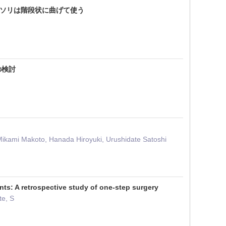
カミソリは階段状に曲げて使う
の検討
Mikami Makoto, Hanada Hiroyuki, Urushidate Satoshi
ts: A retrospective study of one-step surgery
te, S