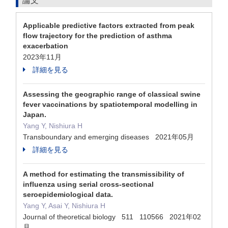
論文
Applicable predictive factors extracted from peak
flow trajectory for the prediction of asthma
exacerbation
2023年11月
詳細を見る
Assessing the geographic range of classical swine
fever vaccinations by spatiotemporal modelling in
Japan.
Yang Y, Nishiura H
Transboundary and emerging diseases 2021年05月
詳細を見る
A method for estimating the transmissibility of
influenza using serial cross-sectional
seroepidemiological data.
Yang Y, Asai Y, Nishiura H
Journal of theoretical biology 511 110566 2021年02
月