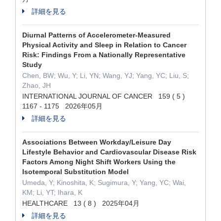
詳細を見る
Diurnal Patterns of Accelerometer-Measured
Physical Activity and Sleep in Relation to Cancer
Risk: Findings From a Nationally Representative
Study
Chen, BW; Wu, Y; Li, YN; Wang, YJ; Yang, YC; Liu, S;
Zhao, JH
INTERNATIONAL JOURNAL OF CANCER 159 ( 5 )
1167 - 1175 2026年05月
詳細を見る
Associations Between Workday/Leisure Day
Lifestyle Behavior and Cardiovascular Disease Risk
Factors Among Night Shift Workers Using the
Isotemporal Substitution Model
Umeda, Y; Kinoshita, K; Sugimura, Y; Yang, YC; Wai,
KM; Li, YT; Ihara, K
HEALTHCARE 13 ( 8 ) 2025年04月
詳細を見る