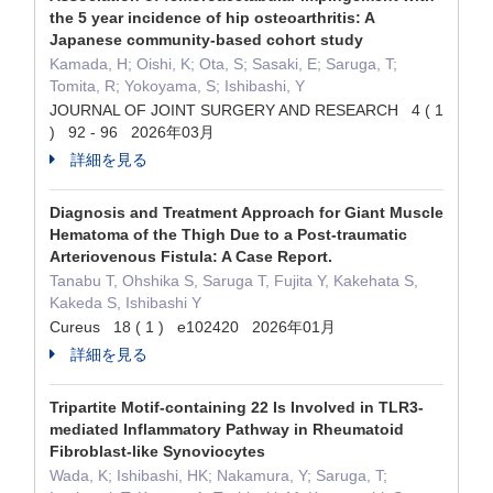
the 5 year incidence of hip osteoarthritis: A
Japanese community-based cohort study
Kamada, H; Oishi, K; Ota, S; Sasaki, E; Saruga, T;
Tomita, R; Yokoyama, S; Ishibashi, Y
JOURNAL OF JOINT SURGERY AND RESEARCH 4 ( 1
) 92 - 96 2026年03月
詳細を見る
Diagnosis and Treatment Approach for Giant Muscle
Hematoma of the Thigh Due to a Post-traumatic
Arteriovenous Fistula: A Case Report.
Tanabu T, Ohshika S, Saruga T, Fujita Y, Kakehata S,
Kakeda S, Ishibashi Y
Cureus 18 ( 1 ) e102420 2026年01月
詳細を見る
Tripartite Motif-containing 22 Is Involved in TLR3-
mediated Inflammatory Pathway in Rheumatoid
Fibroblast-like Synoviocytes
Wada, K; Ishibashi, HK; Nakamura, Y; Saruga, T;