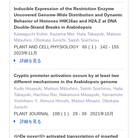
Inducible Expression of the Restriction Enzyme
Uncovered Genome-Wide Distribution and Dynamic
Behavior of Histones H4K16ac and H2A.Z at DNA
Double-Strand Breaks in Arabidopsis
Kawaguchi Kohei, Kazama Mei, Hata Takayuki, Matsuo
Mitsuhiro, Obokata Junichi, Satoh Soichirou
PLANT AND CELL PHYSIOLOGY 65 ( 1 ) 142 - 155
2023年11月
詳細を見る
Cryptic promoter activation occurs by at least two
different mechanisms in the Arabidopsis genome
Kudo Hisayuki, Matsuo Mitsuhiro, Satoh Soichirou, Hata
Takayuki, Hachisu Rei, Nakamura Masayuki, Yamamoto
Yoshiharu Y., Kimura Hiroshi, Matsui Minami, Obokata
Junichi
PLANT JOURNAL 108 ( 1 ) 29 - 39 2021年10月
詳細を見る
<i>De novo</i> activated transcription of inserted