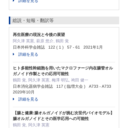
詳細を見る
総説・短報・翻訳等
再生医療の現況と今後の展望
阿久津 英憲, 萩原 悠介, 鶴田 覚
日本外科学会雑誌 122 ( 1 ) 57 - 61 2021年1月
詳細を見る
ヒト多能性幹細胞を用いたマクロファージ内在腸管オル
ガノイド作製とその応用可能性
鶴田 覚, 阿久津 英憲, 梅澤 明弘, 袴田 健一
日本消化器病学会雑誌 117 ( 臨増大会 ) A733 - A733
2020年10月
詳細を見る
【腸と健康:腸オルガノイドが挑む次世代バイオモデル】
腸オルガノイドとその医学応用への可能性
鶴田 覚, 阿久津 英憲