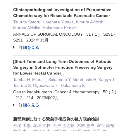
Clinicopathological Investigation of Preoperative
Chemotherapy for Resectable Pancreatic Cancer
Tsuruta Satoru, Umehara Yutaka, Kimura Akitoshi,
Murata Akihiko, Hakamada Kenichi
ANNALS OF SURGICAL ONCOLOGY 31 ( 1 ) S291 -
S291 2024年03月
詳細を見る
[Short Term and Long Term Outcomes of Robotic
Surgery in Sphincter Function Preserving Surgery
for Lower Rectal Cancer].
Tamba H, Miura T, Sakamoto Y, Morohashi H, Kagiya T,
Tsuruta S, Ogasawara H, Hakamada K
Gan to kagaku ryoho. Cancer & chemotherapy 50 ( 2 )
212 - 214 2023年02月
詳細を見る
腹部刺創に対する緊急手術症例の後方視的検討
丹場 太陽, 赤坂 治枝, 石戸 圭之輔, 木村 憲央, 室谷 隆裕,