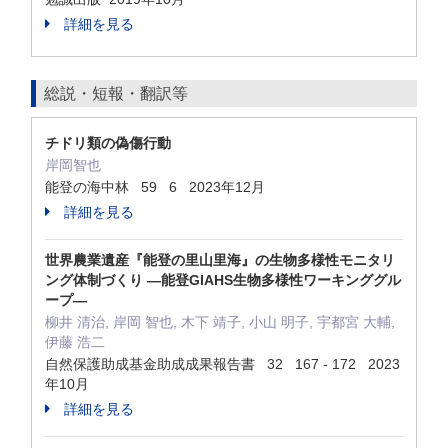
詳細を見る
総説・短報・翻訳等
チドリ類の偽傷行動
岸岡智也
能登の海中林 59 6 2023年12月
詳細を見る
世界農業遺産『能登の里山里海』の生物多様性モニタリ
ング体制づくり ―能登GIAHS生物多様性ワーキンググル
ープ―
柳井 清治, 岸岡 智也, 木下 靖子, 小山 明子, 宇都宮 大輔,
伊藤 浩二
自然保護助成基金助成成果報告書 32 167 - 172 2023
年10月
詳細を見る