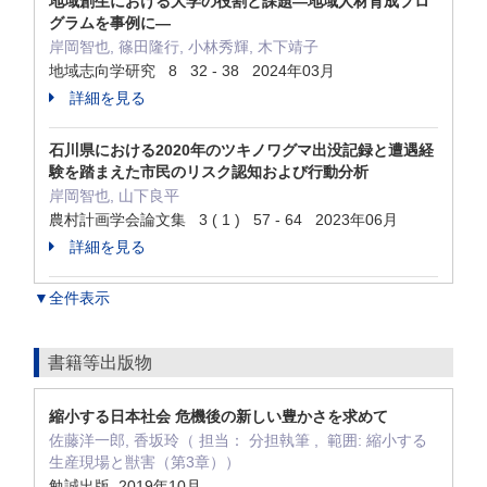
地域創生における大学の役割と課題―地域人材育成プロ
グラムを事例に―
岸岡智也, 篠田隆行, 小林秀輝, 木下靖子
地域志向学研究 8 32 - 38 2024年03月
詳細を見る
石川県における2020年のツキノワグマ出没記録と遭遇経
験を踏まえた市民のリスク認知および行動分析
岸岡智也, 山下良平
農村計画学会論文集 3 ( 1 ) 57 - 64 2023年06月
詳細を見る
▼全件表示
書籍等出版物
縮小する日本社会 危機後の新しい豊かさを求めて
佐藤洋一郎, 香坂玲（ 担当： 分担執筆 , 範囲: 縮小する
生産現場と獣害（第3章））
勉誠出版 2019年10月