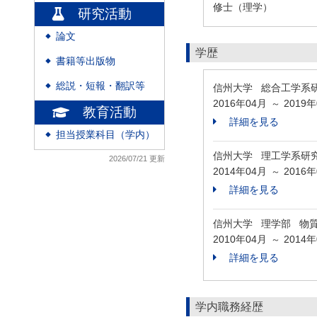
修士（理学）
研究活動
論文
◆
学歴
書籍等出版物
◆
総説・短報・翻訳等
信州大学 総合工学系
◆
2016年04月
2019
～
教育活動
詳細を見る
担当授業科目（学内）
◆
信州大学 理工学系研
2026/07/21 更新
2014年04月
2016
～
詳細を見る
信州大学 理学部 物
2010年04月
2014
～
詳細を見る
学内職務経歴