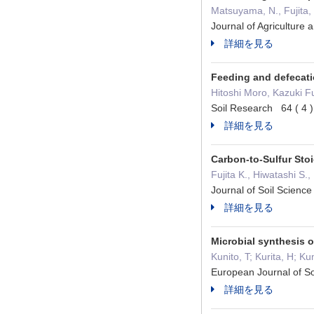
Matsuyama, N., Fujita, 
Journal of Agricultu
詳細を見る
Feeding and defecati
Hitoshi Moro, Kazuki Fu
Soil Research 64 (
詳細を見る
Carbon-to-Sulfur Sto
Fujita K., Hiwatashi S.
Journal of Soil Scien
詳細を見る
Microbial synthesis o
Kunito, T; Kurita, H; K
European Journal of
詳細を見る