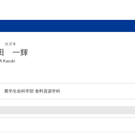
タ カズキ
田 一輝
A Kazuki
農学生命科学部 食料資源学科