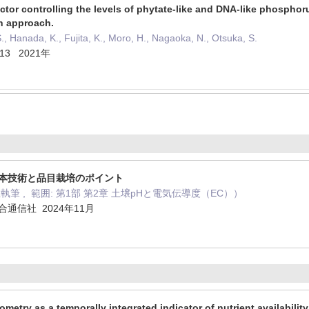
ctor controlling the levels of phytate-like and DNA-like phosphor
n approach.
S., Hanada, K., Fujita, K., Moro, H., Nagaoka, N., Otsuka, S.
113 2021年
基本技術と品目栽培のポイント
執筆 , 範囲: 第1部 第2章 土壌pHと電気伝導度（EC））
通信社 2024年11月
etry as a temporally integrated indicator of nutrient availability 