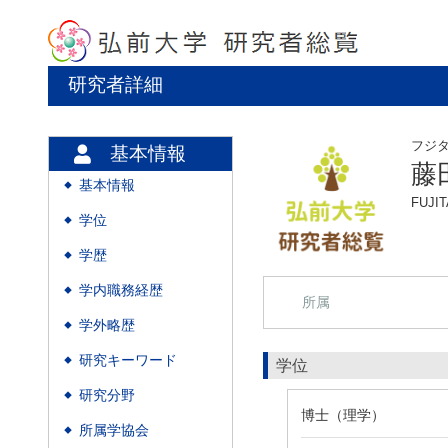
研究者詳細
フジ
基本情報
藤
基本情報
◆
FUJIT
学位
◆
学歴
◆
学内職務経歴
◆
所属
学外略歴
◆
研究キーワード
◆
学位
研究分野
◆
博士（理学）
所属学協会
◆