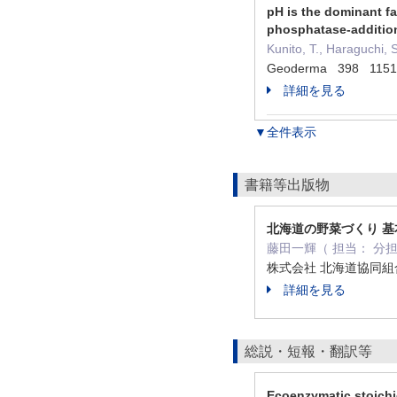
pH is the dominant fa
phosphatase-additio
Kunito, T., Haraguchi, 
Geoderma 398 115
詳細を見る
▼全件表示
書籍等出版物
北海道の野菜づくり 
藤田一輝（ 担当： 分担
株式会社 北海道協同組合
詳細を見る
総説・短報・翻訳等
Ecoenzymatic stoichiom