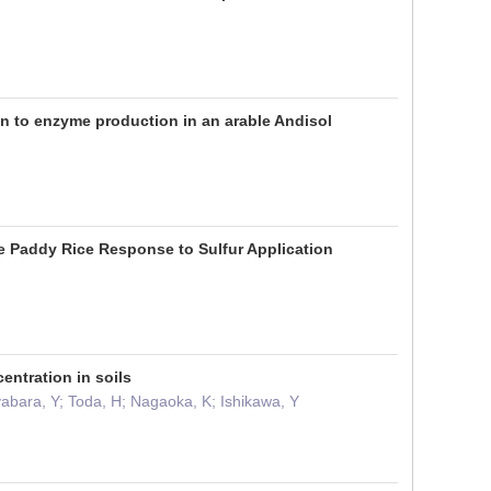
n to enzyme production in an arable Andisol
e Paddy Rice Response to Sulfur Application
entration in soils
iyabara, Y; Toda, H; Nagaoka, K; Ishikawa, Y