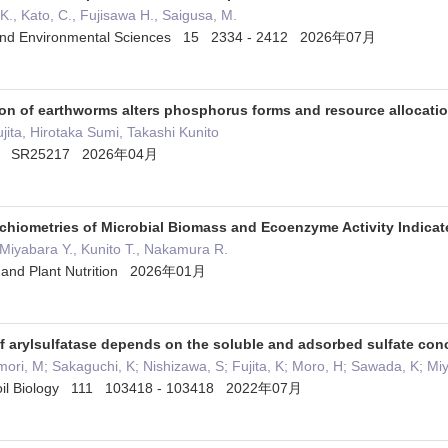
K., Kato, C., Fujisawa H., Saigusa, M.
re and Environmental Sciences 15 2334 - 2412 2026年07月
on of earthworms alters phosphorus forms and resource allocatio
jita, Hirotaka Sumi, Takashi Kunito
 4 ) SR25217 2026年04月
ichiometries of Microbial Biomass and Ecoenzyme Activity Indicat
, Miyabara Y., Kunito T., Nakamura R.
ce and Plant Nutrition 2026年01月
f arylsulfatase depends on the soluble and adsorbed sulfate conc
umori, M; Sakaguchi, K; Nishizawa, S; Fujita, K; Moro, H; Sawada, K; M
 Soil Biology 111 103418 - 103418 2022年07月