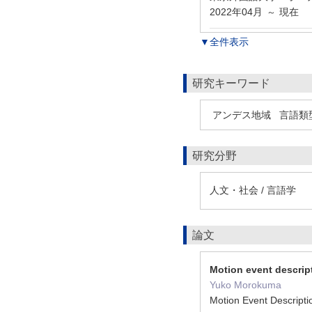
2022年04月
現在
～
▼全件表示
研究キーワード
アンデス地域
言語類
研究分野
人文・社会 / 言語学
論文
Motion event descri
Yuko Morokuma
Motion Event Descript