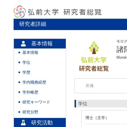
研究者詳細
モロ
基本情報
諸
基本情報
◆
Morok
学位
◆
学歴
◆
学内職務経歴
◆
所属
学外略歴
◆
研究キーワード
◆
学位
研究分野
◆
博士（文学）
研究活動