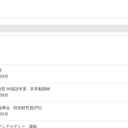
師
年09月
養部 外国語学系 非常勤講師
年09月
興会 特別研究員(PD)
年09月
プンアカデミー 講師