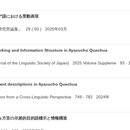
ア語における受動表現
論集』 29 ( 50 ) 2025年03月
Marking and Information Structure in Ayacucho Quechua
l of the Linguistic Society of Japan) 2025 Volume Suppleme 93
vent descriptions in Ayacucho Quechua
ions from a Cross-Linguistic Perspective 749 - 782 2024年
ョ方言の示差的目的語標示と情報構造