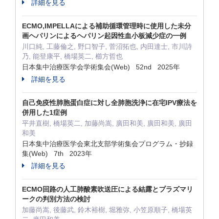
詳細を見る
ECMO,IMPELLAによる補助循環管理時に使用した未分
画ヘパリンによるヘパリン起因性血小板減少症の一例
川口純, 工藤倫之, 野口智子, 菅沼拓也, 内田達士, 市川詩
乃, 能登康平, 橋場英二, 櫛方哲也
日本集中治療医学会学術集会(Web) 52nd 2025年
詳細を見る
自己免疫性肺胞蛋白症に対し全肺胞洗浄に在宅IPV療法を
併用した1症例
平井直樹, 橋場英二, 加藤尚嵩, 廣田和美, 廣田和美, 廣田
和美
日本集中治療医学会東北支部学術集会プログラム・抄録
集(Web) 7th 2023年
詳細を見る
ECMO回路の人工肺酸素吹送圧による結露とプラズマリ
ークの判別方法の検討
加藤尚嵩, 後藤武, 鈴木裕樹, 堀雅弥, 小笠原順子, 橋場英