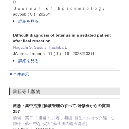
D
Ｊｏｕｒｎａｌ ｏｆ Ｅｐｉｄｅｍｉｏｌｏｇｙ
advpub ( 0 ) 2026年
詳細を見る
Difficult diagnosis of tetanus in a sedated patient
after ileal resection.
Noguchi S, Saito J, Hashiba E
JA clinical reports 11 ( 1 ) 16 2025年03月
詳細を見る
▼全件表示
書籍等出版物
救急・集中治療 [輸液管理のすべて-研修医からの質問
257
橋場 英二（ 担当： 共著 , 範囲: 蘇生・ショック編 心
肺停止蘇生中ならびに蘇生後の輸液管理）