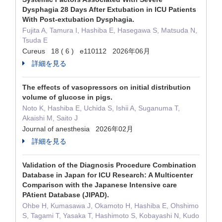
Dysphagia 28 Days After Extubation in ICU Patients
With Post-extubation Dysphagia.
Fujita A, Tamura I, Hashiba E, Hasegawa S, Matsuda N,
Tsuda E
Cureus 18 ( 6 ) e110112 2026年06月
詳細を見る
The effects of vasopressors on initial distribution
volume of glucose in pigs.
Noto K, Hashiba E, Uchida S, Ishii A, Suganuma T,
Akaishi M, Saito J
Journal of anesthesia 2026年02月
詳細を見る
Validation of the Diagnosis Procedure Combination
Database in Japan for ICU Research: A Multicenter
Comparison with the Japanese Intensive care
PAtient Database (JIPAD).
Ohbe H, Kumasawa J, Okamoto H, Hashiba E, Ohshimo
S, Tagami T, Yasaka T, Hashimoto S, Kobayashi N, Kudo