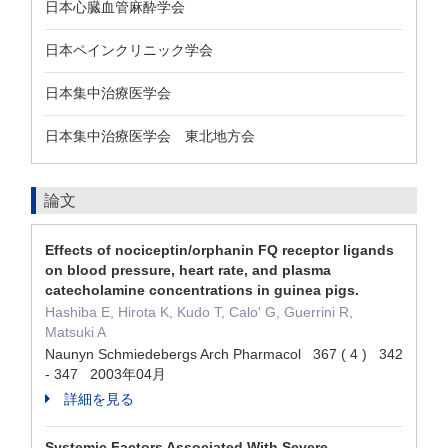
日本心臓血管麻酔学会
日本ペインクリニック学会
日本集中治療医学会
日本集中治療医学会 東北地方会
論文
Effects of nociceptin/orphanin FQ receptor ligands
on blood pressure, heart rate, and plasma
catecholamine concentrations in guinea pigs.
Hashiba E, Hirota K, Kudo T, Calo' G, Guerrini R,
Matsuki A
Naunyn Schmiedebergs Arch Pharmacol 367 ( 4 ) 342
- 347 2003年04月
詳細を見る
Systemic Factors Associated With Severe