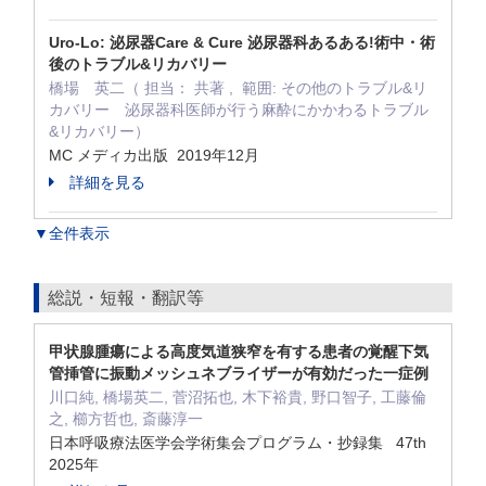
Uro-Lo: 泌尿器Care & Cure 泌尿器科あるある!術中・術
後のトラブル&リカバリー
橋場 英二（ 担当： 共著 , 範囲: その他のトラブル&リ
カバリー 泌尿器科医師が行う麻酔にかかわるトラブル
&リカバリー）
MC メディカ出版 2019年12月
詳細を見る
▼全件表示
総説・短報・翻訳等
甲状腺腫瘍による高度気道狭窄を有する患者の覚醒下気
管挿管に振動メッシュネブライザーが有効だった一症例
川口純, 橋場英二, 菅沼拓也, 木下裕貴, 野口智子, 工藤倫
之, 櫛方哲也, 斎藤淳一
日本呼吸療法医学会学術集会プログラム・抄録集 47th
2025年