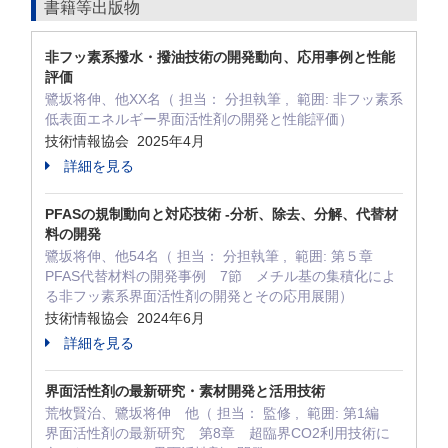
書籍等出版物
非フッ素系撥水・撥油技術の開発動向、応用事例と性能
評価
鷺坂将伸、他XX名（ 担当： 分担執筆 , 範囲: 非フッ素系
低表面エネルギー界面活性剤の開発と性能評価）
技術情報協会 2025年4月
詳細を見る
PFASの規制動向と対応技術 -分析、除去、分解、代替材
料の開発
鷺坂将伸、他54名（ 担当： 分担執筆 , 範囲: 第５章
PFAS代替材料の開発事例 7節 メチル基の集積化によ
る非フッ素系界面活性剤の開発とその応用展開）
技術情報協会 2024年6月
詳細を見る
界面活性剤の最新研究・素材開発と活用技術
荒牧賢治、鷺坂将伸 他（ 担当： 監修 , 範囲: 第1編
界面活性剤の最新研究 第8章 超臨界CO2利用技術に