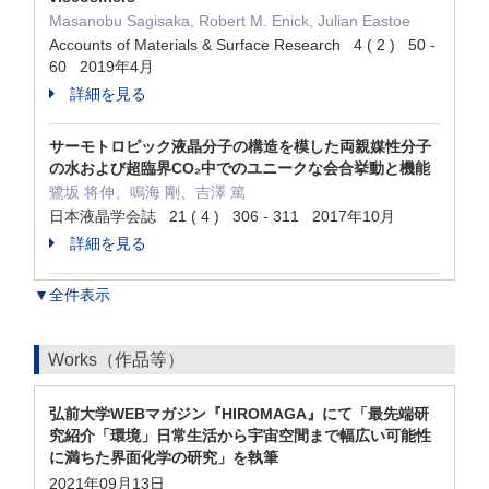
Masanobu Sagisaka, Robert M. Enick, Julian Eastoe
Accounts of Materials & Surface Research 4 ( 2 ) 50 -
60 2019年4月
詳細を見る
サーモトロピック液晶分子の構造を模した両親媒性分子
の水および超臨界CO₂中でのユニークな会合挙動と機能
鷺坂 将伸、鳴海 剛、吉澤 篤
日本液晶学会誌 21 ( 4 ) 306 - 311 2017年10月
詳細を見る
▼全件表示
Works（作品等）
弘前大学WEBマガジン『HIROMAGA』にて「最先端研
究紹介「環境」日常生活から宇宙空間まで幅広い可能性
に満ちた界面化学の研究」を執筆
2021年09月13日