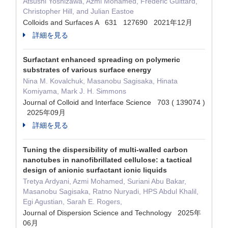
Atsushi Yoshizawa, Azmi Mohamed, Frédéric Guittard,
Christopher Hill, and Julian Eastoe
Colloids and Surfaces A 631 127690 2021年12月
詳細を見る
Surfactant enhanced spreading on polymeric
substrates of various surface energy
Nina M. Kovalchuk, Masanobu Sagisaka, Hinata
Komiyama, Mark J. H. Simmons
Journal of Colloid and Interface Science 703 ( 139074 )
2025年09月
詳細を見る
Tuning the dispersibility of multi-walled carbon
nanotubes in nanofibrillated cellulose: a tactical
design of anionic surfactant ionic liquids
Tretya Ardyani, Azmi Mohamed, Suriani Abu Bakar,
Masanobu Sagisaka, Ratno Nuryadi, HPS Abdul Khalil,
Egi Agustian, Sarah E. Rogers,
Journal of Dispersion Science and Technology 2025年
06月