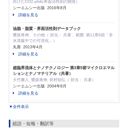
向けたCO2-philic界面活性剤の開発）
シーエムシー出版 2016年8月
詳細を見る
油脂・脂質・界面活性剤データブック
鷺坂将伸、その他（ 担当： 共著 , 範囲: 第11章6節「非
水溶媒中での可溶化」）
丸善 2013年4月
詳細を見る
超臨界流体とナノテクノロジー 第3章5節マイクロエマル
ションとナノマテリアル（共著）
大竹勝人, 鷺坂将伸, 井村知弘（ 担当： 共著）
シーエムシー出版 2004年8月
詳細を見る
▼全件表示
総説・短報・翻訳等