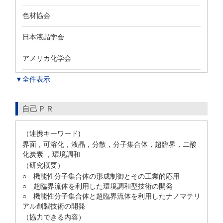
色材協会
日本液晶学会
アメリカ化学会
▼全件表示
自己ＰＲ
（連携キーワード)
界面，可溶化，液晶，分散，分子集合体，超臨界，二酸
化炭素 ，環境調和
（研究概要）
○ 機能性分子集合体の形成制御とその工業的応用
○ 超臨界流体を利用した環境調和型技術の開発
○ 機能性分子集合体と超臨界流体を利用したナノマテリ
アル創製技術の開発
（協力できる内容）