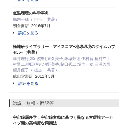
低温環境の科学事典
堀内一穂（ 担当： 共著）
朝倉書店 2016年7月
詳細を見る
極地研ライブラリー アイスコア−地球環境のタイムカプ
セル−（共著）
藤井理行,本山秀明,東久美子,飯塚芳徳,伊村智,植村立,川
村賢二,神田啓史,河野美香,藤田秀二,堀内一穂,三澤啓司,
望月優子（ 担当： 共著）
成山堂書店 2011年3月
詳細を見る
総説・短報・翻訳等
宇宙線層序学：宇宙線変動に基づく異なる古環境アーカ
イブ間の高精度な同期法