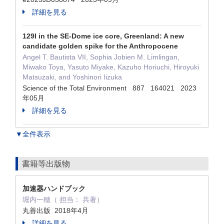
詳細を見る
129I in the SE-Dome ice core, Greenland: A new
candidate golden spike for the Anthropocene
Angel T. Bautista VII, Sophia Jobien M. Limlingan,
Miwako Toya, Yasuto Miyake, Kazuho Horiuchi, Hiroyuki
Matsuzaki, and Yoshinori Iizuka
Science of the Total Environment 887 164021 2023
年05月
詳細を見る
▼全件表示
書籍等出版物
加速器ハンドブック
堀内一穂（ 担当： 共著）
丸善出版 2018年4月
詳細を見る