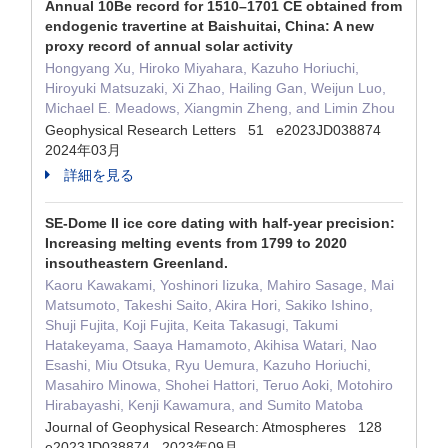
Annual 10Be record for 1510–1701 CE obtained from
endogenic travertine at Baishuitai, China: A new
proxy record of annual solar activity
Hongyang Xu, Hiroko Miyahara, Kazuho Horiuchi,
Hiroyuki Matsuzaki, Xi Zhao, Hailing Gan, Weijun Luo,
Michael E. Meadows, Xiangmin Zheng, and Limin Zhou
Geophysical Research Letters 51 e2023JD038874
2024年03月
詳細を見る
SE-Dome II ice core dating with half-year precision:
Increasing melting events from 1799 to 2020
insoutheastern Greenland.
Kaoru Kawakami, Yoshinori Iizuka, Mahiro Sasage, Mai
Matsumoto, Takeshi Saito, Akira Hori, Sakiko Ishino,
Shuji Fujita, Koji Fujita, Keita Takasugi, Takumi
Hatakeyama, Saaya Hamamoto, Akihisa Watari, Nao
Esashi, Miu Otsuka, Ryu Uemura, Kazuho Horiuchi,
Masahiro Minowa, Shohei Hattori, Teruo Aoki, Motohiro
Hirabayashi, Kenji Kawamura, and Sumito Matoba
Journal of Geophysical Research: Atmospheres 128
e2023JD038874 2023年09月