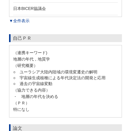
日本BICER協議会
▼全件表示
自己ＰＲ
（連携キーワード)
地層の年代，地質学
（研究概要）
○ ユーラシア大陸内陸域の環境変遷史の解明
○ 宇宙線生成核種による年代決定法の開発と応用
○ 過去の宇宙線変動
（協力できる内容）
・ 地層の年代を決める
（ＰＲ）
特になし
論文