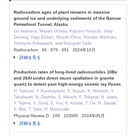
Radiocarbon ages of plant remains in massive
ground ice and underlying sediments of the Barrow
Permafrost Tunnel, Alaska.
Go Iwahana, Masao Uchida, Kazuho Horiuchi, Jody
Deming, Hajo Eicken, Hiroshi Ohno, Kanako Mantoku,
Toshiyuki Kobayashi, and Kazuyuki Saito
Radiocarbon 66 879 - 891 2024年10月
詳細を見る
Production rates of long-lived radionuclides 10Be
and 26Al under direct muon spallation in granite
quartz to detect past high-energy cosmic ray fluxes.
H. Sakurai, Y. Kurebayashi, S. Suzuki, K. Horiuchi, Y.
Takahashi, N. Doshita, S. Kikuchi, F. Tokanai, N. Iwata,
Y. Tajima, S. Gunji, E. Inui, K. Kondo, T. Oe, N. Sasaki,
S. Abe, T. Sato, H. Matsuzaki
Physical Review D 109 102005 2024年05月
詳細を見る