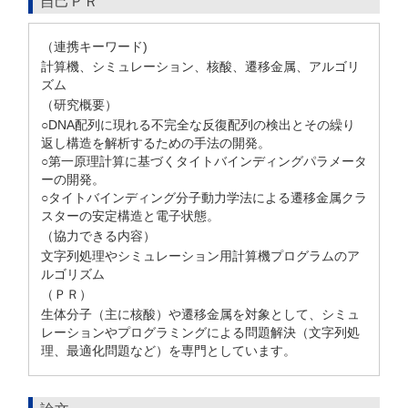
自己ＰＲ
（連携キーワード)
計算機、シミュレーション、核酸、遷移金属、アルゴリ
ズム
（研究概要）
○DNA配列に現れる不完全な反復配列の検出とその繰り
返し構造を解析するための手法の開発。
○第一原理計算に基づくタイトバインディングパラメータ
ーの開発。
○タイトバインディング分子動力学法による遷移金属クラ
スターの安定構造と電子状態。
（協力できる内容）
文字列処理やシミュレーション用計算機プログラムのア
ルゴリズム
（ＰＲ）
生体分子（主に核酸）や遷移金属を対象として、シミュ
レーションやプログラミングによる問題解決（文字列処
理、最適化問題など）を専門としています。