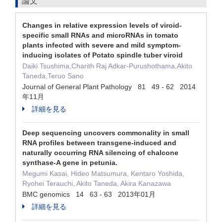
論文
Changes in relative expression levels of viroid-
specific small RNAs and microRNAs in tomato
plants infected with severe and mild symptom-
inducing isolates of Potato spindle tuber viroid
Daiki Tsushima,Charith Raj Adkar-Purushothama,Akito
Taneda,Teruo Sano
Journal of General Plant Pathology 81 49 - 62 2014
年11月
詳細を見る
Deep sequencing uncovers commonality in small
RNA profiles between transgene-induced and
naturally occurring RNA silencing of chalcone
synthase-A gene in petunia.
Megumi Kasai, Hideo Matsumura, Kentaro Yoshida,
Ryohei Terauchi, Akito Taneda, Akira Kanazawa
BMC genomics 14 63 - 63 2013年01月
詳細を見る