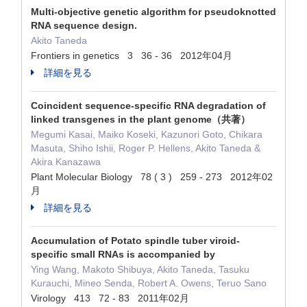
Multi-objective genetic algorithm for pseudoknotted
RNA sequence design.
Akito Taneda
Frontiers in genetics 3 36 - 36 2012年04月
詳細を見る
Coincident sequence-specific RNA degradation of
linked transgenes in the plant genome（共著）
Megumi Kasai, Maiko Koseki, Kazunori Goto, Chikara
Masuta, Shiho Ishii, Roger P. Hellens, Akito Taneda &
Akira Kanazawa
Plant Molecular Biology 78 ( 3 ) 259 - 273 2012年02
月
詳細を見る
Accumulation of Potato spindle tuber viroid-
specific small RNAs is accompanied by
Ying Wang, Makoto Shibuya, Akito Taneda, Tasuku
Kurauchi, Mineo Senda, Robert A. Owens, Teruo Sano
Virology 413 72 - 83 2011年02月