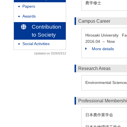
農学修士
Papers
◆
Awards
◆
Campus Career
Contribution
to Society
Hirosaki University Fa
2016.04
Now
～
Social Activities
◆
More details
Updated on 2026/03/12
Research Areas
Environmental Science/A
Professional Membersh
日本農作業学会