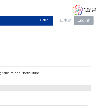
Home
日本語
English
griculture and Horticulture