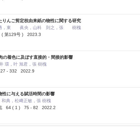
たりんご剪定枝由来紙の物性に関する研究
勇，東 眞央，山科 則之，張 樹槐
129号 ) 2023.3
 果肉の着色に及ぼす直接的・間接的影響
井 環，叶 旭君，張 樹槐
7 - 332 2022.9
物性に与える賦活時間の影響
木 和典，松﨑正敏，張 樹槐
( 1 ) 75 - 82 2022.2