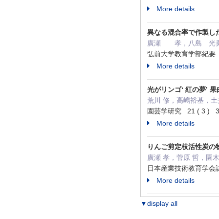
More details
異なる混合率で作製し
廣瀬 孝，八島 光
弘前大学教育学部紀要 ( 第
More details
光がリンゴ‘ 紅の夢’
荒川 修，高嶋裕基，土
園芸学研究 21 ( 3 ) 32
More details
りんご剪定枝活性炭の
廣瀬 孝，菅原 哲，園
日本産業技術教育学会誌 64 
More details
▼display all