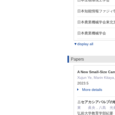
日本生物環境工学会
日本知能情報ファジィ
日本農業機械学会東北
日本農業機械学会
▼display all
Papers
A New Small‑Size Came
Xujun Ye, Marin Kitaya
2023.5
More details
ニセアカシアパルプの
東 眞央，八島 光
弘前大学教育学部紀要 ( 第