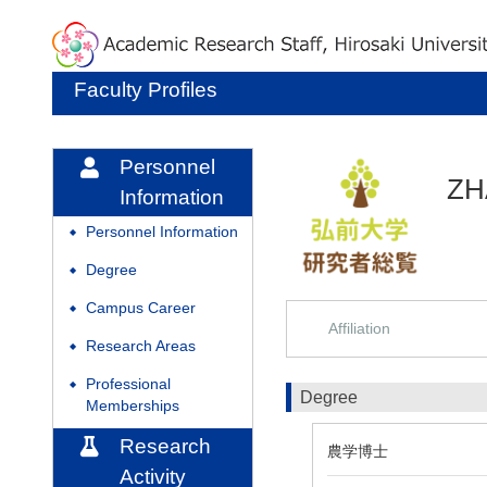
Faculty Profiles
Personnel
ZH
Information
Personnel Information
◆
Degree
◆
Campus Career
◆
Affiliation
Research Areas
◆
Professional
◆
Degree
Memberships
Research
農学博士
Activity