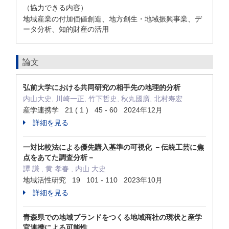
（協力できる内容）
地域産業の付加価値創造、地方創生・地域振興事業、デ
ータ分析、知的財産の活用
論文
弘前大学における共同研究の相手先の地理的分析
内山大史, 川崎一正, 竹下哲史, 秋丸國廣, 北村寿宏
産学連携学 21 ( 1 ) 45 - 60 2024年12月
詳細を見る
一対比較法による優先購入基準の可視化 －伝統工芸に焦
点をあてた調査分析－
譚 謙 , 黄 孝春 , 内山 大史
地域活性研究 19 101 - 110 2023年10月
詳細を見る
青森県での地域ブランドをつくる地域商社の現状と産学
官連携による可能性