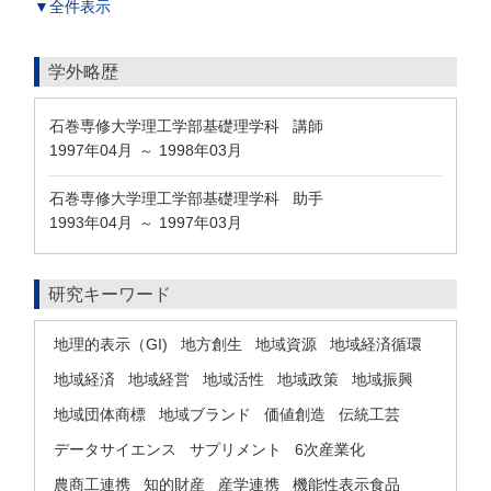
▼全件表示
学外略歴
石巻専修大学理工学部基礎理学科 講師
1997年04月
1998年03月
～
石巻専修大学理工学部基礎理学科 助手
1993年04月
1997年03月
～
研究キーワード
地理的表示（GI)
地方創生
地域資源
地域経済循環
地域経済
地域経営
地域活性
地域政策
地域振興
地域団体商標
地域ブランド
価値創造
伝統工芸
データサイエンス
サプリメント
6次産業化
農商工連携
知的財産
産学連携
機能性表示食品