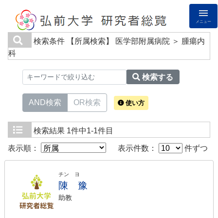
メニュー
検索条件
【所属検索】 医学部附属病院 ＞ 腫瘍内
科
検索する
AND検索
OR検索
使い方
検索結果
1件中1-1件目
表示順：
表示件数：
件ずつ
チン ヨ
陳 豫
助教