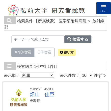
メニュー
検索条件
【所属検索】 医学部附属病院 ＞ 放射線
部
検索する
AND検索
OR検索
使い方
検索結果
1件中1-1件目
表示順：
表示件数：
件ずつ
ハタヤマ ヨシオミ
畑山 佳臣
准教授