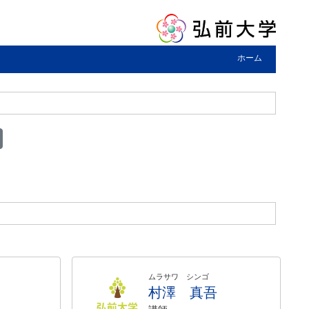
ホーム
ムラサワ シンゴ
村澤 真吾