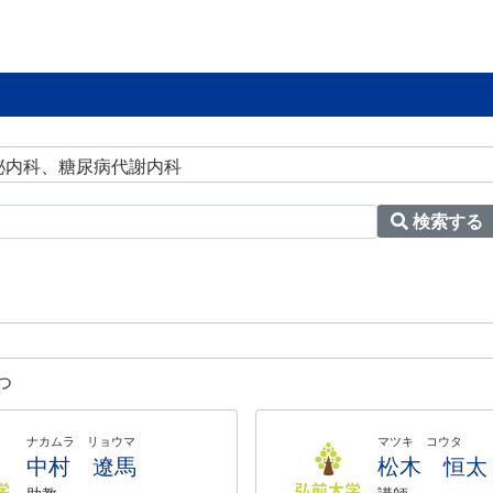
分泌内科、糖尿病代謝内科
検索する
つ
ナカムラ リョウマ
マツキ コウタ
中村 遼馬
松木 恒太