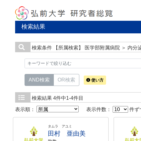
検索結果
検索条件
【所属検索】 医学部附属病院 ＞ 内
AND検索
OR検索
使い方
検索結果
4件中1-4件目
表示順：
表示件数：
件ず
タムラ アユミ
田村 亜由美