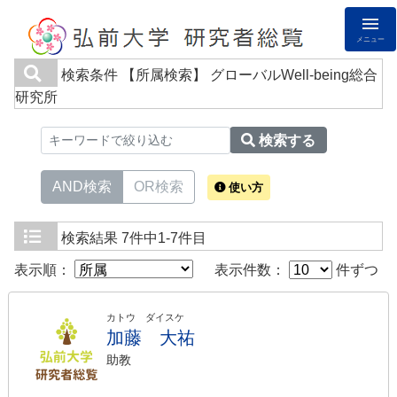
メニュー
検索条件
【所属検索】 グローバルWell-being総合
研究所
検索する
AND検索
OR検索
使い方
検索結果
7件中1-7件目
表示順：
表示件数：
件ずつ
カトウ ダイスケ
加藤 大祐
助教