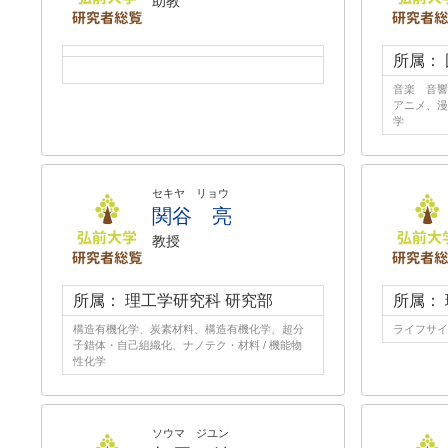
助教
所属：
音楽 音響
アニメ、漫
学
セキヤ リョウ
関谷 亮
教授
所属： 理工学研究科 研究部
所属：
構造有機化学、炭素材料、構造有機化学、超分
ライフサイ
子錯体・自己組織化、ナノテク・材料 / 機能物
性化学
ソウマ ジユン