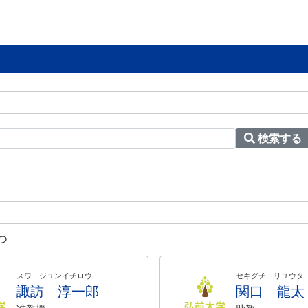
検索する
つ
スワ ジユンイチロウ
セキグチ リユウタ
諏訪 淳一郎
関口 龍太