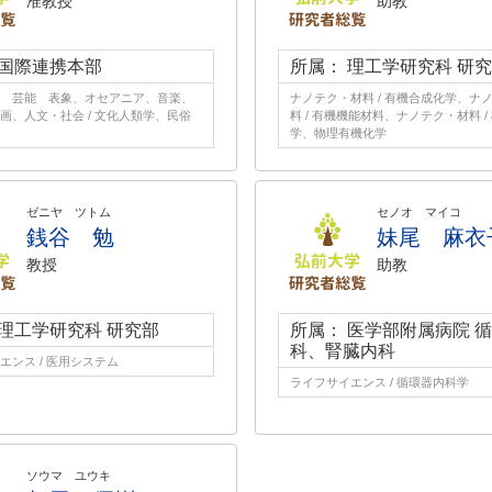
准教授
助教
 国際連携本部
所属： 理工学研究科 研
 芸能 表象、オセアニア、音楽、
ナノテク・材料 / 有機合成化学、ナ
画、人文・社会 / 文化人類学、民俗
料 / 有機機能材料、ナノテク・材料 /
学、物理有機化学
ゼニヤ ツトム
セノオ マイコ
銭谷 勉
妹尾 麻衣
教授
助教
 理工学研究科 研究部
所属： 医学部附属病院 
科、腎臓内科
エンス / 医用システム
ライフサイエンス / 循環器内科学
ソウマ ユウキ