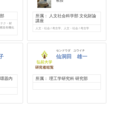
教授
究部
所属： 人文社会科学部 文化財論
講座
ノテク・材
 構造有機化
人文・社会 / 考古学、人文・社会 / 考古学
センドウダ ユウイチ
子
仙洞田 雄一
循環器内
所属： 理工学研究科 研究部