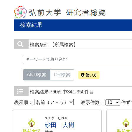
検索結果
検索条件
【所属検索】
AND検索
OR検索
使い方
検索結果
760件中341-350件目
表示順：
表示件数：
件ず
スナダ ヒロキ
砂田 大樹