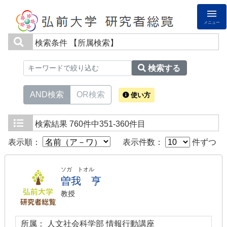
メニュー
検索条件
【所属検索】
検索する
AND検索
OR検索
使い方
検索結果
760件中351-360件目
表示順：
表示件数：
件ずつ
ソガ トオル
曽我 亨
教授
所属： 人文社会科学部 情報行動講座