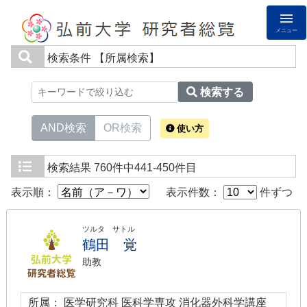
メニュー
検索条件
【所属検索】
検索する
AND検索
OR検索
使い方
検索結果
760件中441-450件目
表示順：
表示件数：
件ずつ
ツルタ サトル
鶴田 覚
助教
所属： 医学研究科 医科学専攻 消化器外科学講座