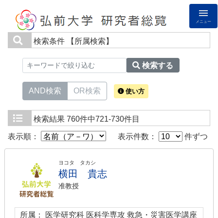
メニュー
検索条件
【所属検索】
検索する
AND検索
OR検索
使い方
検索結果
760件中721-730件目
表示順：
表示件数：
件ずつ
ヨコタ タカシ
横田 貴志
准教授
所属： 医学研究科 医科学専攻 救急・災害医学講座