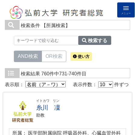
メニュー
検索条件
【所属検索】
検索する
AND検索
OR検索
使い方
検索結果
760件中731-740件目
表示順：
表示件数：
件ずつ
イトカワ リン
糸川 凜
助教
所属： 医学部附属病院 呼吸器外科、心臓血管外科