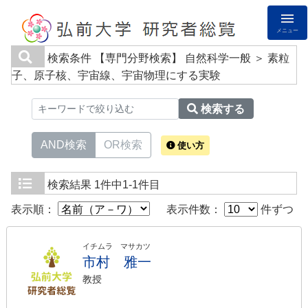
メニュー
検索条件
【専門分野検索】 自然科学一般 ＞ 素粒
子、原子核、宇宙線、宇宙物理にする実験
検索する
AND検索
OR検索
使い方
検索結果
1件中1-1件目
表示順：
表示件数：
件ずつ
イチムラ マサカツ
市村 雅一
教授