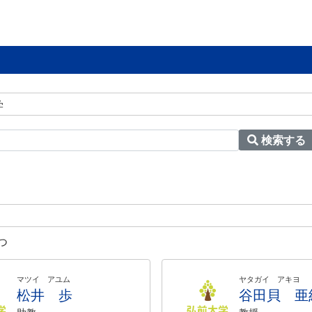
学
検索する
つ
マツイ アユム
ヤタガイ アキヨ
松井 歩
谷田貝 亜