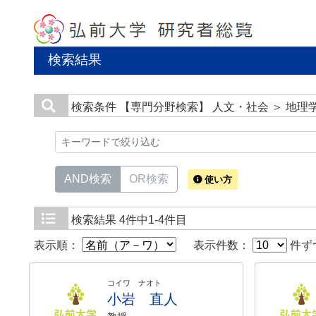
検索結果
検索条件
【専門分野検索】 人文・社会 ＞ 地理
AND検索
OR検索
使い方
検索結果
4件中1-4件目
表示順：
表示件数：
件ず
コイワ ナオト
小岩 直人