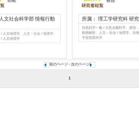
助教
教授
 人文社会科学部 情報行動
所属： 理工学研究科 研
自然科学一般 / 大気水圏科学、環境・農
動態解析、人文・社会 / 地理学、自然
/ 人文地理学、人文・社会 / 地理学、
宇宙惑星科学
/ 人文地理学
前のページ - 次のページ
1