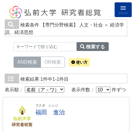
メニュー
検索条件
【専門分野検索】 人文・社会 ＞ 経済学
説、経済思想
検索する
AND検索
OR検索
使い方
検索結果
1件中1-1件目
表示順：
表示件数：
件ずつ
フクダ シンジ
福田 進治