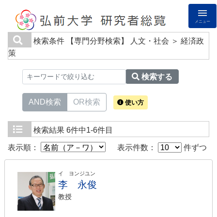
メニュー
検索条件
【専門分野検索】 人文・社会 ＞ 経済政
策
検索する
AND検索
OR検索
使い方
検索結果
6件中1-6件目
表示順：
表示件数：
件ずつ
イ ヨンジユン
李 永俊
教授