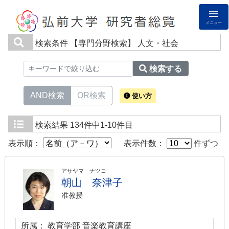
メニュー
検索条件
【専門分野検索】 人文・社会
検索する
AND検索
OR検索
使い方
検索結果
134件中1-10件目
表示順：
表示件数：
件ずつ
アサヤマ ナツコ
朝山 奈津子
准教授
所属： 教育学部 音楽教育講座