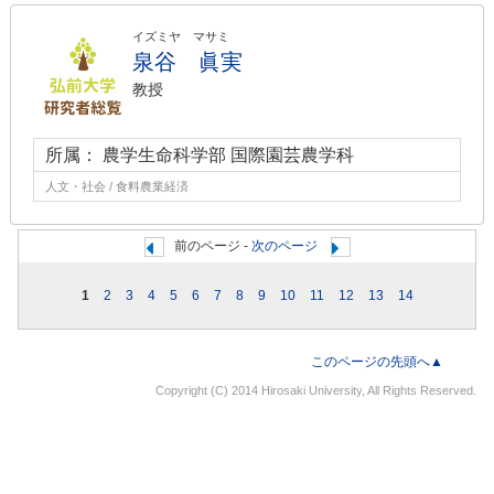
イズミヤ マサミ
泉谷 眞実
教授
所属： 農学生命科学部 国際園芸農学科
人文・社会 / 食料農業経済
前のページ -
次のページ
1
2
3
4
5
6
7
8
9
10
11
12
13
14
このページの先頭へ▲
Copyright (C) 2014 Hirosaki University, All Rights Reserved.