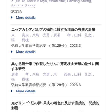
Xujun Ye, Marin Kitaya, Shiori Abe, Fanxing Sheng,
Shuhuai Zhang
2023.5
More details
ニセアカシアパルプの物性に対する漂白の有無の影響
東 眞央，八島 光勇，廣瀬 孝，山科 則之，
張 樹槐
弘前大学教育学部紀要 ( 第129号 ) 2023.3
More details
異なる混合率で作製したりんご剪定枝由来紙の物性に関
する研究
廣瀬 孝，八島 光勇，東 眞央，山科 則之，
張 樹槐
弘前大学教育学部紀要 ( 第129号 ) 2023.3
More details
光がリンゴ‘ 紅の夢’ 果肉の着色に及ぼす直接的・間接的
影響