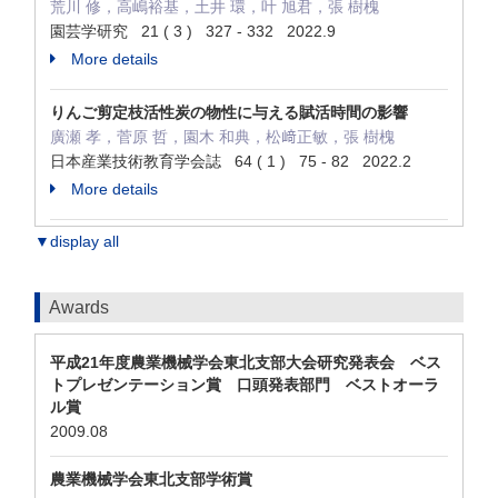
荒川 修，高嶋裕基，土井 環，叶 旭君，張 樹槐
園芸学研究 21 ( 3 ) 327 - 332 2022.9
More details
りんご剪定枝活性炭の物性に与える賦活時間の影響
廣瀬 孝，菅原 哲，園木 和典，松﨑正敏，張 樹槐
日本産業技術教育学会誌 64 ( 1 ) 75 - 82 2022.2
More details
▼display all
Awards
平成21年度農業機械学会東北支部大会研究発表会 ベス
トプレゼンテーション賞 口頭発表部門 ベストオーラ
ル賞
2009.08
農業機械学会東北支部学術賞