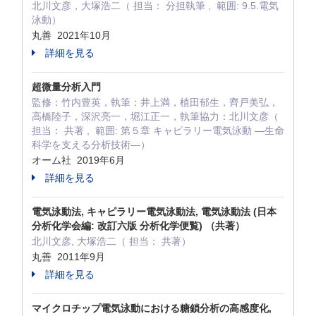
北川文彦，大塚浩二（ 担当： 分担執筆 , 範囲: 9.5.電気
泳動）
丸善 2021年10月
詳細を見る
超微量分析入門
監修：竹内豊英，執筆：井上満，植田郁生，齊戸美弘，
高橋陸子，深沢亮一，堀江正一，執筆協力：北川文彦（
担当： 共著 , 範囲: 第５章 キャピラリー電気泳動 ―生命
科学を支える分析技術―）
オーム社 2019年6月
詳細を見る
電気泳動法, キャピラリー電気泳動法, 電気泳動法 (日本
分析化学会編: 改訂六版 分析化学便覧) （共著）
北川文彦, 大塚浩二（ 担当： 共著）
丸善 2011年9月
詳細を見る
マイクロチップ電気泳動における糖鎖分析の高感度化,