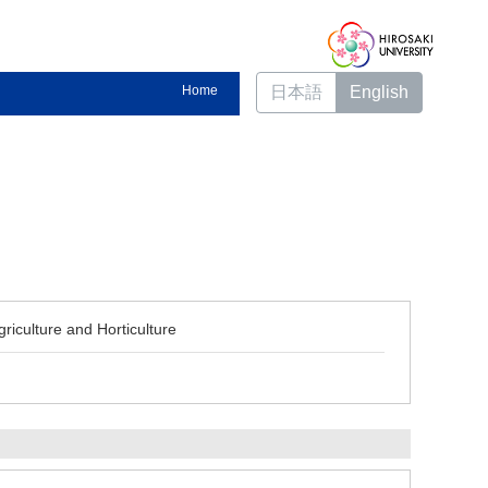
Home
日本語
English
griculture and Horticulture