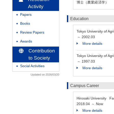
博士（農業経済学）
Activity
Papers
◆
Education
Books
◆
Tokyo University of
Review Papers
◆
2002.03
～
Awards
◆
More details
Contribution
Tokyo University of Ag
to Society
1997.03
～
Social Activities
◆
More details
Updated on 2026/03/20
Campus Career
Hirosaki University Fa
2018.04
Now
～
More details