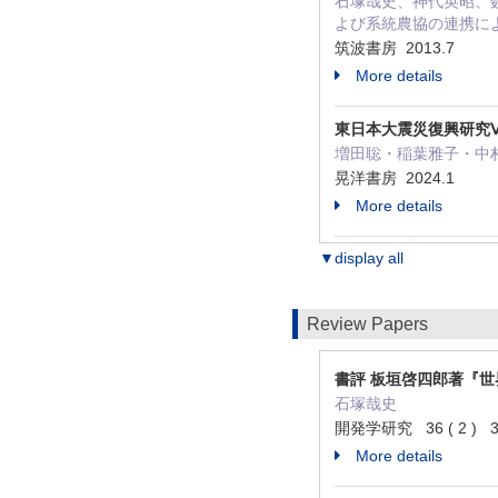
石塚哉史、神代英昭、数納
よび系統農協の連携によ
筑波書房 2013.7
More details
東日本大震災復興研究
増田聡・稲葉雅子・中村哲也
晃洋書房 2024.1
More details
▼display all
Review Papers
書評 板垣啓四郎著『
石塚哉史
開発学研究 36 ( 2 ) 38
More details