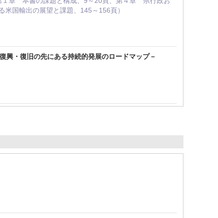
 , 第１章 本書の課題と構成、9～20頁、第４章 県行政お
米国輸出の展望と課題、145～156頁）
の復興・復旧の先にある持続的発展のロードマップ－