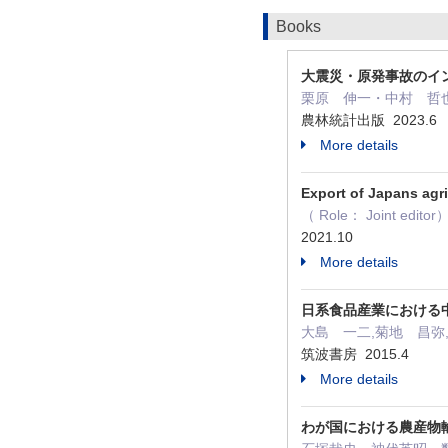
Books
大震災・原発事故のイ
栗原 伸一・中村 哲也・石塚
農林統計出版 2023.6
More details
Export of Japans agr
（ Role： Joint editor
2021.10
More details
日系食品産業における
大島 一二,菊地 昌弥,石
筑波書房 2015.4
More details
わが国における農産物