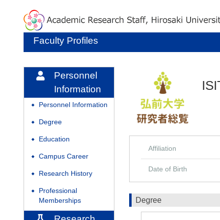
Faculty Profiles
Personnel
IS
Information
Personnel Information
◆
Degree
◆
Education
◆
Affiliation
Campus Career
◆
Date of Birth
Research History
◆
Professional
◆
Degree
Memberships
Research