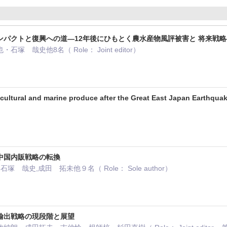
ンパクトと復興への道―12年後にひもとく農水産物風評被害と 将来戦略
 哉史他8名（ Role： Joint editor）
icultural and marine produce after the Great East Japan Earthqua
）
中国内販戦略の転換
塚 哉史,成田 拓未他９名（ Role： Sole author）
輸出戦略の現段階と展望