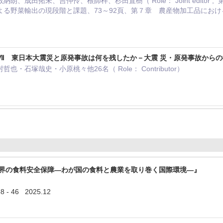
朗、成田拓未、吉仲怜、根師梓、杉田直樹（ Role： Joint editor
る野菜輸出の現段階と課題、73～92頁、第７章 農産物加工品における
Ⅶ 東日本大震災と原発事故は何を残したか－大震 災・原発事故から
・石塚哉史・小原桃々他26名（ Role： Contributor）
世界の食料安全保障―わが国の食料と農業を取り巻く国際環境―』
 - 46 2025.12