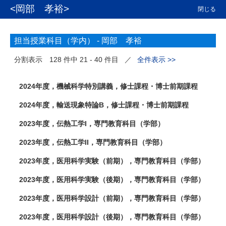
<岡部 孝裕>
閉じる
担当授業科目（学内） -
岡部 孝裕
分割表示
128 件中 21 - 40 件目
／
全件表示 >>
2024年度，機械科学特別講義，修士課程・博士前期課程
2024年度，輸送現象特論B，修士課程・博士前期課程
2023年度，伝熱工学I，専門教育科目（学部）
2023年度，伝熱工学II，専門教育科目（学部）
2023年度，医用科学実験（前期），専門教育科目（学部）
2023年度，医用科学実験（後期），専門教育科目（学部）
2023年度，医用科学設計（前期），専門教育科目（学部）
2023年度，医用科学設計（後期），専門教育科目（学部）